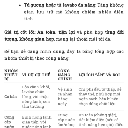
Tủ gương hoặc tủ lavabo đa năng:
Tăng không
gian lưu trữ mà không chiếm nhiều diện
tích.
Giá trị cốt lõi:
An toàn, tiện lợi
và phù hợp
từng đối
tượng, không gian hẹp
, mang lại thoải mái tối đa.
Để bạn dễ dàng hình dung, đây là bảng tổng hợp các
nhóm thiết bị theo công năng:
NHÓM
CÔNG
THIẾT
VÍ DỤ CỤ THỂ
NĂNG
LỢI ÍCH “ẨN” VÀ ROI
BỊ
CHÍNH
Bồn cầu 2 khối,
Vệ sinh
Chi phí đầu tư thấp, dễ
lavabo chân
cá nhân
thay thế, phù hợp mọi
Cơ bản
lửng, vòi chậu
hàng
ngân sách, bền bỉ nếu
nóng lạnh, sen
ngày
chọn đúng chất liệu.
tắm thường
Cung
An toàn (chống giật),
Cung
Bình nóng lạnh
cấp nước
tiết kiệm điện (nếu có
cấp
gián tiếp, vòi
ấm/nóng
tính năng hẹn giờ), điều
nước
nước nóng lạnh,