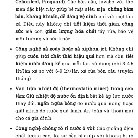
Cefiontect, Proguard):
Các bồn cầu, lavabo với lớp
men đặc biệt này giúp bề mặt siêu mịn,
chống bám
bẩn, kháng khuẩn, dễ dàng vệ sinh
chỉ với một lần
xả. Điều này không chỉ
tiết kiệm thời gian, công
sức
mà còn
giảm lượng hóa chất
tẩy rửa, bảo vệ
môi trường và sức khỏe.
Công nghệ xả xoáy hoặc xả siphon-jet:
Không chỉ
giúp
cuốn trôi chất thải hiệu quả
hơn mà còn
tiết
kiệm nước đáng kể
qua mỗi lần sử dụng (chỉ 3-4.5
lít/lần xả so với 6-9 lít/lần xả của bồn cầu truyền
thống).
Van trộn nhiệt độ (thermostatic mixer) trong sen
tắm:
Giữ nhiệt độ nước ổn định
bất kể áp lực nước
thay đổi,
ngăn ngừa bỏng
do nước quá nóng hoặc
giật mình do nước quá lạnh. An toàn và thoải mái
cho cả gia đình.
Công nghệ chống rò rỉ nước ở vòi:
Các gioăng đệm
chất lượng cao, lõi sứ bền bỉ giúp vòi không bị rò