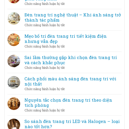
ở
Chức năng bình luận bị tắt
Đèn
trang
Đèn trang trí nghệ thuật – Khi ánh sáng trở
trí
thành tác phẩm
lễ
ở
Chức năng bình luận bị tắt
hội,
Đèn
sự
trang
Mẹo bố trí đèn trang trí tiết kiệm điện
kiện
trí
nhưng vẫn đẹp
–
nghệ
ở
Chức năng bình luận bị tắt
Tạo
thuật
Mẹo
không
–
bố
Sai lầm thường gặp khi chọn đèn trang trí
gian
Khi
trí
và cách khắc phục
lung
ánh
đèn
linh
ở
Chức năng bình luận bị tắt
sáng
trang
Sai
trở
trí
lầm
Cách phối màu ánh sáng đèn trang trí với
thành
tiết
thường
nội thất
tác
kiệm
gặp
phẩm
ở
Chức năng bình luận bị tắt
điện
khi
Cách
nhưng
chọn
phối
Nguyên tắc chọn đèn trang trí theo diện
vẫn
đèn
màu
tích phòng
đẹp
trang
ánh
ở
Chức năng bình luận bị tắt
trí
sáng
Nguyên
và
đèn
tắc
So sánh đèn trang trí LED và Halogen – loại
cách
trang
chọn
nào tốt hơn?
khắc
trí