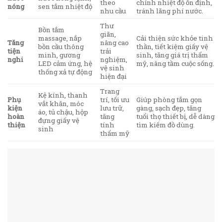
theo
chỉnh nhiệt độ ổn định,
nóng
sen tắm nhiệt độ
nhu cầu
tránh lãng phí nước.
Thư
Bồn tắm
giãn,
massage, nắp
Cải thiện sức khỏe tinh
Tăng
nâng cao
bồn cầu thông
thần, tiết kiệm giấy vệ
tiện
trải
minh, gương
sinh, tăng giá trị thẩm
nghi
nghiệm,
LED cảm ứng, hệ
mỹ, nâng tầm cuộc sống.
vệ sinh
thống xả tự động
hiện đại
Trang
Kệ kính, thanh
Phụ
trí, tối ưu
Giúp phòng tắm gọn
vắt khăn, móc
kiện
lưu trữ,
gàng, sạch đẹp, tăng
áo, tủ chậu, hộp
hoàn
tăng
tuổi thọ thiết bị, dễ dàng
đựng giấy vệ
thiện
tính
tìm kiếm đồ dùng.
sinh
thẩm mỹ