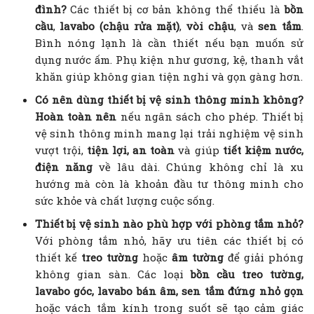
đình?
Các thiết bị cơ bản không thể thiếu là
bồn
cầu
,
lavabo (chậu rửa mặt)
,
vòi chậu
, và
sen tắm
.
Bình nóng lạnh là cần thiết nếu bạn muốn sử
dụng nước ấm. Phụ kiện như gương, kệ, thanh vắt
khăn giúp không gian tiện nghi và gọn gàng hơn.
Có nên dùng thiết bị vệ sinh thông minh không?
Hoàn toàn nên
nếu ngân sách cho phép. Thiết bị
vệ sinh thông minh mang lại trải nghiệm vệ sinh
vượt trội,
tiện lợi, an toàn
và giúp
tiết kiệm nước,
điện năng
về lâu dài. Chúng không chỉ là xu
hướng mà còn là khoản đầu tư thông minh cho
sức khỏe và chất lượng cuộc sống.
Thiết bị vệ sinh nào phù hợp với phòng tắm nhỏ?
Với phòng tắm nhỏ, hãy ưu tiên các thiết bị có
thiết kế
treo tường
hoặc
âm tường
để giải phóng
không gian sàn. Các loại
bồn cầu treo tường,
lavabo góc, lavabo bán âm, sen tắm đứng nhỏ gọn
hoặc vách tắm kính trong suốt sẽ tạo cảm giác