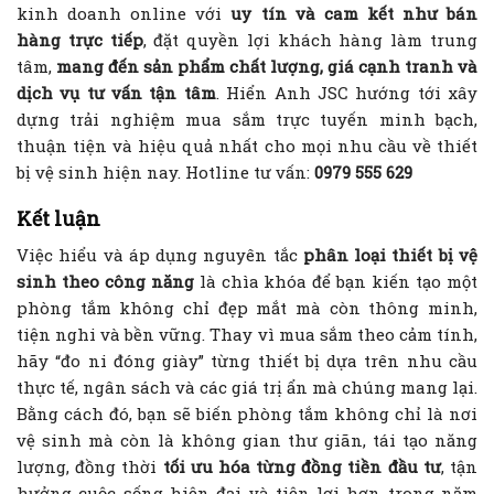
kinh doanh online với
uy tín và cam kết như bán
hàng trực tiếp
, đặt quyền lợi khách hàng làm trung
tâm,
mang đến sản phẩm chất lượng, giá cạnh tranh và
dịch vụ tư vấn tận tâm
. Hiển Anh JSC hướng tới xây
dựng trải nghiệm mua sắm trực tuyến minh bạch,
thuận tiện và hiệu quả nhất cho mọi nhu cầu về thiết
bị vệ sinh hiện nay. Hotline tư vấn:
0979 555 629
Kết luận
Việc hiểu và áp dụng nguyên tắc
phân loại thiết bị vệ
sinh theo công năng
là chìa khóa để bạn kiến tạo một
phòng tắm không chỉ đẹp mắt mà còn thông minh,
tiện nghi và bền vững. Thay vì mua sắm theo cảm tính,
hãy “đo ni đóng giày” từng thiết bị dựa trên nhu cầu
thực tế, ngân sách và các giá trị ẩn mà chúng mang lại.
Bằng cách đó, bạn sẽ biến phòng tắm không chỉ là nơi
vệ sinh mà còn là không gian thư giãn, tái tạo năng
lượng, đồng thời
tối ưu hóa từng đồng tiền đầu tư
, tận
hưởng cuộc sống hiện đại và tiện lợi hơn trong năm