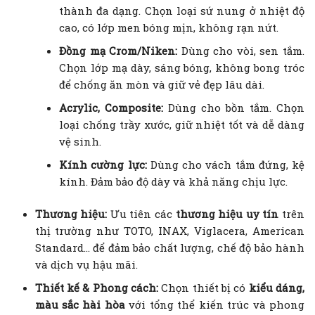
thành đa dạng. Chọn loại sứ nung ở nhiệt độ
cao, có lớp men bóng mịn, không rạn nứt.
Đồng mạ Crom/Niken:
Dùng cho vòi, sen tắm.
Chọn lớp mạ dày, sáng bóng, không bong tróc
để chống ăn mòn và giữ vẻ đẹp lâu dài.
Acrylic, Composite:
Dùng cho bồn tắm. Chọn
loại chống trầy xước, giữ nhiệt tốt và dễ dàng
vệ sinh.
Kính cường lực:
Dùng cho vách tắm đứng, kệ
kính. Đảm bảo độ dày và khả năng chịu lực.
Thương hiệu:
Ưu tiên các
thương hiệu uy tín
trên
thị trường như TOTO, INAX, Viglacera, American
Standard… để đảm bảo chất lượng, chế độ bảo hành
và dịch vụ hậu mãi.
Thiết kế & Phong cách:
Chọn thiết bị có
kiểu dáng,
màu sắc hài hòa
với tổng thể kiến trúc và phong