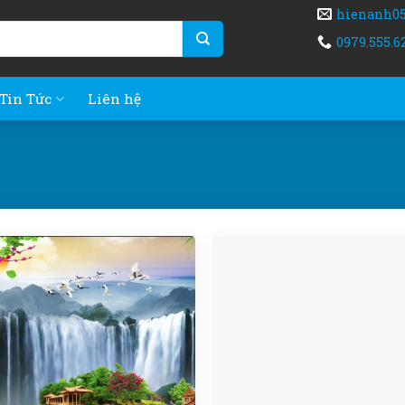
hienanh0
0979.555.6
Tin Tức
Liên hệ