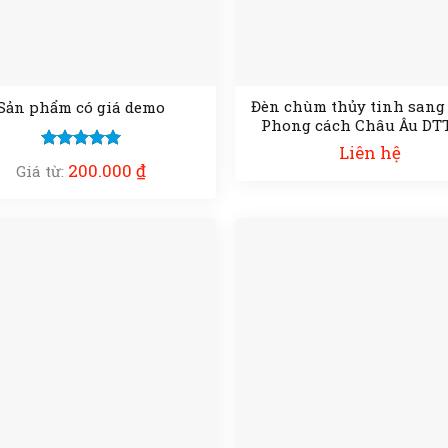
Đèn chùm thủy tinh sang
Sản phẩm có giá demo
Phong cách Châu Âu DT
Liên hệ
Được xếp
200.000
₫
Giá từ:
hạng
5.00
5 sao