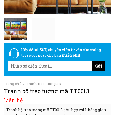
Hãy để lại
SĐT, chuyên viên tư vấn
của chúng
tôi sẽ gọi ngay cho bạn
miễn phí!
Trang chủ
/
Tranh treo tường 3D
Tranh bộ treo tường mã TT0013
Liên hệ
Tranh bộ treo tường mã TT0013 phù hợp với không gian