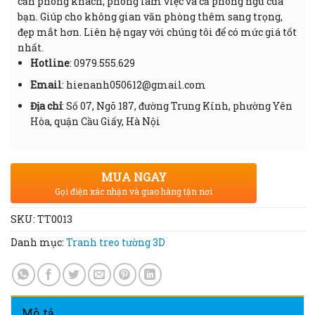
căn phòng khách, phòng làm việc và cả phòng ngủ của
bạn. Giúp cho không gian văn phòng thêm sang trọng,
đẹp mắt hơn. Liên hệ ngay với chúng tôi để có mức giá tốt
nhất.
Hotline
: 0979.555.629
Email
: hienanh050612@gmail.com
Địa chỉ
: Số 07, Ngõ 187, đường Trung Kính, phường Yên
Hòa, quận Cầu Giấy, Hà Nội
MUA NGAY
Gọi điện xác nhận và giao hàng tận nơi
SKU:
TT0013
Danh mục:
Tranh treo tường 3D
Mô tả