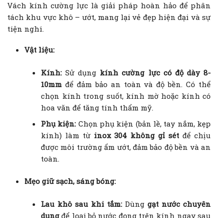
Vách kính cường lực là giải pháp hoàn hảo để phân
tách khu vực khô – ướt, mang lại vẻ đẹp hiện đại và sự
tiện nghi.
Vật liệu:
Kính:
Sử dụng
kính cường lực có độ dày 8-
10mm
để đảm bảo an toàn và độ bền. Có thể
chọn kính trong suốt, kính mờ hoặc kính có
hoa văn để tăng tính thẩm mỹ.
Phụ kiện:
Chọn phụ kiện (bản lề, tay nắm, kẹp
kính) làm từ
inox 304 không gỉ sét
để chịu
được môi trường ẩm ướt, đảm bảo độ bền và an
toàn.
Mẹo giữ sạch, sáng bóng:
Lau khô sau khi tắm:
Dùng
gạt nước chuyên
dụng
để loại bỏ nước đọng trên kính ngay sau