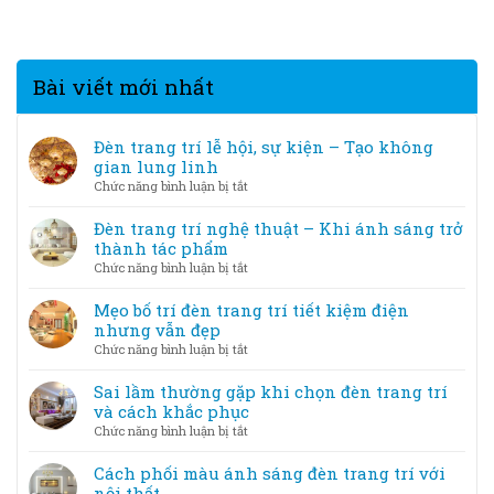
Bài viết mới nhất
Đèn trang trí lễ hội, sự kiện – Tạo không
gian lung linh
ở
Chức năng bình luận bị tắt
Đèn
trang
Đèn trang trí nghệ thuật – Khi ánh sáng trở
trí
thành tác phẩm
lễ
ở
Chức năng bình luận bị tắt
hội,
Đèn
sự
trang
Mẹo bố trí đèn trang trí tiết kiệm điện
kiện
trí
nhưng vẫn đẹp
–
nghệ
ở
Chức năng bình luận bị tắt
Tạo
thuật
Mẹo
không
–
bố
Sai lầm thường gặp khi chọn đèn trang trí
gian
Khi
trí
và cách khắc phục
lung
ánh
đèn
linh
ở
Chức năng bình luận bị tắt
sáng
trang
Sai
trở
trí
lầm
Cách phối màu ánh sáng đèn trang trí với
thành
tiết
thường
nội thất
tác