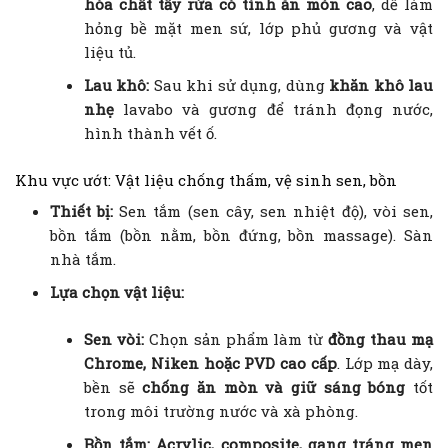
hóa chất tẩy rửa có tính ăn mòn cao
, dễ làm
hỏng bề mặt men sứ, lớp phủ gương và vật
liệu tủ.
Lau khô:
Sau khi sử dụng, dùng
khăn khô lau
nhẹ
lavabo và gương để tránh đọng nước,
hình thành vết ố.
Khu vực ướt: Vật liệu chống thấm, vệ sinh sen, bồn
Thiết bị:
Sen tắm (sen cây, sen nhiệt độ), vòi sen,
bồn tắm (bồn nằm, bồn đứng, bồn massage). Sàn
nhà tắm.
Lựa chọn vật liệu:
Sen vòi:
Chọn sản phẩm làm từ
đồng thau mạ
Chrome, Niken hoặc PVD cao cấp
. Lớp mạ dày,
bền sẽ
chống ăn mòn và giữ sáng bóng
tốt
trong môi trường nước và xà phòng.
Bồn tắm:
Acrylic, composite, gang tráng men