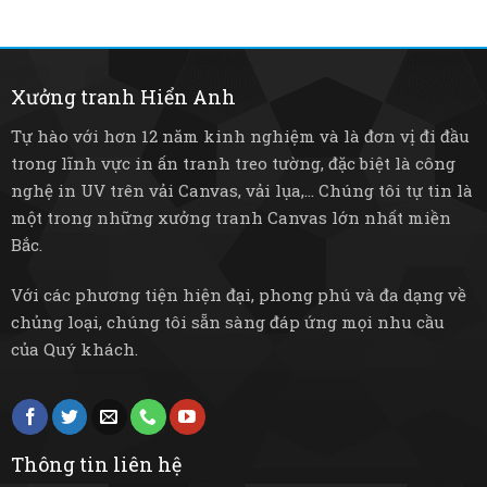
–
tre
không
Tiết
mây
gian
kiệm
mộc
sống
điện
mạc
và
Xưởng tranh Hiển Anh
bền
bỉ
Tự hào với hơn 12 năm kinh nghiệm và là đơn vị đi đầu
trong lĩnh vực in ấn tranh treo tường, đặc biệt là công
nghệ in UV trên vải Canvas, vải lụa,... Chúng tôi tự tin là
một trong những xưởng tranh Canvas lớn nhất miền
Bắc.
Với các phương tiện hiện đại, phong phú và đa dạng về
chủng loại, chúng tôi sẵn sàng đáp ứng mọi nhu cầu
của Quý khách.
Thông tin liên hệ