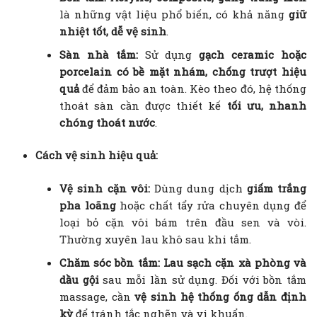
là những vật liệu phổ biến, có khả năng
giữ
nhiệt tốt, dễ vệ sinh
.
Sàn nhà tắm:
Sử dụng
gạch ceramic hoặc
porcelain có bề mặt nhám, chống trượt hiệu
quả
để đảm bảo an toàn. Kèo theo đó, hệ thống
thoát sàn cần được thiết kế
tối ưu, nhanh
chóng thoát nước
.
Cách vệ sinh hiệu quả:
Vệ sinh cặn vôi:
Dùng dung dịch
giấm trắng
pha loãng
hoặc chất tẩy rửa chuyên dụng để
loại bỏ cặn vôi bám trên đầu sen và vòi.
Thường xuyên lau khô sau khi tắm.
Chăm sóc bồn tắm:
Lau sạch cặn xà phòng và
dầu gội
sau mỗi lần sử dụng. Đối với bồn tắm
massage, cần
vệ sinh hệ thống ống dẫn định
kỳ
để tránh tắc nghẽn và vi khuẩn.