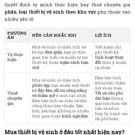
Quyết định tự mình thực hiện hay thuê chuyên gia
phân loại thiết bị vệ sinh theo khu vực
phụ thuộc vào
nhiều yếu tố:
PHƯƠNG
NÊN CÂN NHẮC KHI
LỢI ÍCH
ÁN
Nhà vệ sinh có diện tích và
Tiết kiệm chi
bố cục
đơn giản
, bạn có thời
phí thiết kế,
Tự thực
gian tìm hiểu và muốn tự tay
linh hoạt thay
hiện
thiết kế, hoặc
ngân sách hạn
đổi
theo ý muốn
chế
.
cá nhân.
Đảm bảo tính
Nhà vệ sinh có diện tích
khoa học, thẩm
phức tạp
, bạn muốn một thiết
mỹ và an toàn.
kế
độc đáo, tối ưu công năng
Thuê
Tối ưu chi phí
và thẩm mỹ
ở mức cao nhất,
chuyên
dài hạn
thông
đảm bảo tính an toàn và bền
gia
qua lựa chọn vật
vững theo tiêu chuẩn. Đặc
liệu và bố trí
biệt, nếu bạn không có nhiều
hợp lý, tránh các
thời gian hoặc
kinh nghiệm
.
lỗi phổ biến.
Mua thiết bị vệ sinh ở đâu tốt nhất hiện nay?