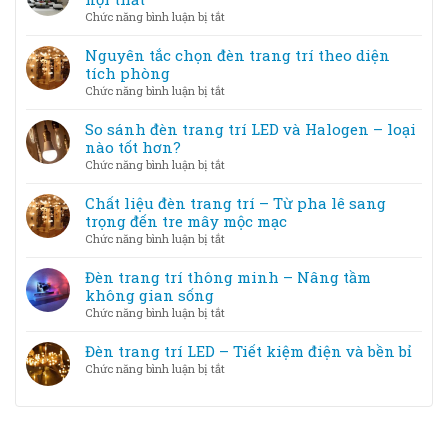
kiệm
gặp
phẩm
ở
Chức năng bình luận bị tắt
điện
khi
Cách
nhưng
chọn
phối
Nguyên tắc chọn đèn trang trí theo diện
vẫn
đèn
màu
tích phòng
đẹp
trang
ánh
ở
Chức năng bình luận bị tắt
trí
sáng
Nguyên
và
đèn
tắc
So sánh đèn trang trí LED và Halogen – loại
cách
trang
chọn
nào tốt hơn?
khắc
trí
đèn
phục
ở
Chức năng bình luận bị tắt
với
trang
So
nội
trí
sánh
Chất liệu đèn trang trí – Từ pha lê sang
thất
theo
đèn
trọng đến tre mây mộc mạc
diện
trang
ở
Chức năng bình luận bị tắt
tích
trí
Chất
phòng
LED
liệu
Đèn trang trí thông minh – Nâng tầm
và
đèn
không gian sống
Halogen
trang
ở
Chức năng bình luận bị tắt
–
trí
Đèn
loại
–
trang
Đèn trang trí LED – Tiết kiệm điện và bền bỉ
nào
Từ
trí
tốt
ở
Chức năng bình luận bị tắt
pha
thông
hơn?
Đèn
lê
minh
trang
sang
–
trí
trọng
Nâng
LED
đến
tầm