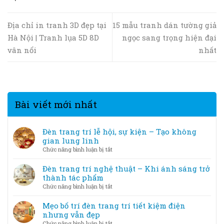
Địa chỉ in tranh 3D đẹp tại
15 mẫu tranh dán tường giả
Hà Nội | Tranh lụa 5D 8D
ngọc sang trọng hiện đại
vân nổi
nhất
Bài viết mới nhất
Đèn trang trí lễ hội, sự kiện – Tạo không
gian lung linh
ở
Chức năng bình luận bị tắt
Đèn
trang
Đèn trang trí nghệ thuật – Khi ánh sáng trở
trí
thành tác phẩm
lễ
ở
Chức năng bình luận bị tắt
hội,
Đèn
sự
trang
Mẹo bố trí đèn trang trí tiết kiệm điện
kiện
trí
nhưng vẫn đẹp
–
nghệ
ở
Chức năng bình luận bị tắt