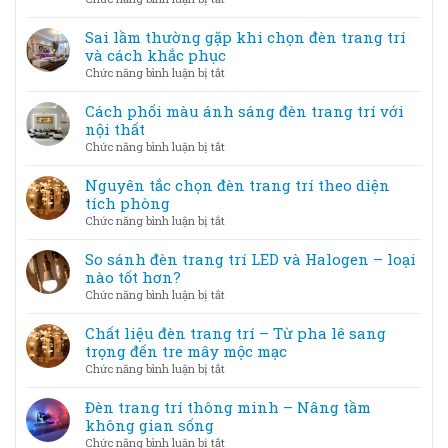
Tạo
thuật
Mẹo
không
–
bố
Sai lầm thường gặp khi chọn đèn trang trí
gian
Khi
trí
và cách khắc phục
lung
ánh
đèn
linh
ở
Chức năng bình luận bị tắt
sáng
trang
Sai
trở
trí
lầm
Cách phối màu ánh sáng đèn trang trí với
thành
tiết
thường
nội thất
tác
kiệm
gặp
phẩm
ở
Chức năng bình luận bị tắt
điện
khi
Cách
nhưng
chọn
phối
Nguyên tắc chọn đèn trang trí theo diện
vẫn
đèn
màu
tích phòng
đẹp
trang
ánh
ở
Chức năng bình luận bị tắt
trí
sáng
Nguyên
và
đèn
tắc
So sánh đèn trang trí LED và Halogen – loại
cách
trang
chọn
nào tốt hơn?
khắc
trí
đèn
phục
ở
Chức năng bình luận bị tắt
với
trang
So
nội
trí
sánh
Chất liệu đèn trang trí – Từ pha lê sang
thất
theo
đèn
trọng đến tre mây mộc mạc
diện
trang
ở
Chức năng bình luận bị tắt
tích
trí
Chất
phòng
LED
liệu
Đèn trang trí thông minh – Nâng tầm
và
đèn
không gian sống
Halogen
trang
ở
Chức năng bình luận bị tắt
–