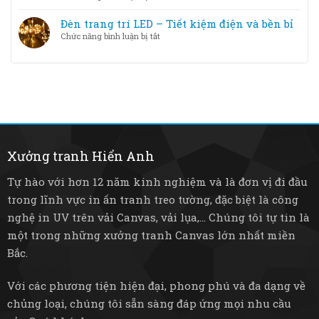
trí
Đèn
loại
–
trang
Đèn trang trí LED – Tiết kiệm điện và bền bỉ
nào
Từ
trí
tốt
ở
Chức năng bình luận bị tắt
pha
thông
hơn?
Đèn
lê
minh
trang
sang
–
trí
trọng
Nâng
LED
đến
tầm
–
tre
không
Tiết
mây
gian
kiệm
mộc
sống
điện
mạc
và
Xưởng tranh Hiển Anh
bền
bỉ
Tự hào với hơn 12 năm kinh nghiệm và là đơn vị đi đầu
trong lĩnh vực in ấn tranh treo tường, đặc biệt là công
nghệ in UV trên vải Canvas, vải lụa,... Chúng tôi tự tin là
một trong những xưởng tranh Canvas lớn nhất miền
Bắc.
Với các phương tiện hiện đại, phong phú và đa dạng về
chủng loại, chúng tôi sẵn sàng đáp ứng mọi nhu cầu