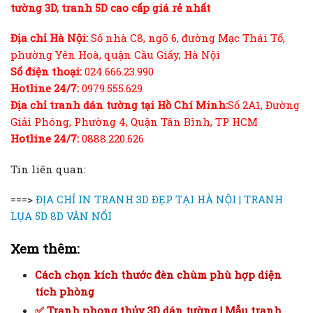
tường 3D, tranh 5D cao cấp giá rẻ nhất
Địa chỉ Hà Nội:
Số nhà C8, ngõ 6, đường Mạc Thái Tổ,
phường Yên Hoà, quận Cầu Giấy, Hà Nội
Số điện thoại:
024.666.23.990
Hotline 24/7:
0979.555.629
Địa chỉ tranh dán tường tại Hồ Chí Minh:
Số 2A1, Đường
Giải Phóng, Phường 4, Quận Tân Bình, TP HCM
Hotline 24/7:
0888.220.626
Tin liên quan:
===>
ĐỊA CHỈ IN TRANH 3D ĐẸP TẠI HÀ NỘI | TRANH
LỤA 5D 8D VÂN NỔI
Xem thêm:
Cách chọn kích thước đèn chùm phù hợp diện
tích phòng
✅ Tranh phong thủy 3D dán tường | Mẫu tranh