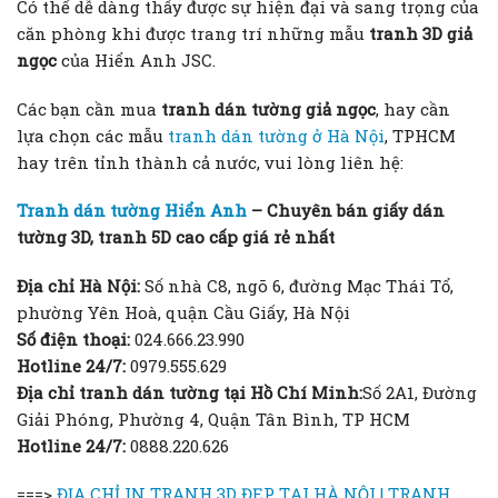
Có thể dễ dàng thấy được sự hiện đại và sang trọng của
căn phòng khi được trang trí những mẫu
tranh 3D giả
ngọc
của Hiển Anh JSC.
Các bạn cần mua
tranh dán tường giả ngọc
, hay cần
lựa chọn các mẫu
tranh dán tường ở Hà Nội
, TPHCM
hay trên tỉnh thành cả nước, vui lòng liên hệ:
Tranh dán tường Hiển Anh
– Chuyên bán giấy dán
tường 3D, tranh 5D cao cấp giá rẻ nhất
Địa chỉ Hà Nội:
Số nhà C8, ngõ 6, đường Mạc Thái Tổ,
phường Yên Hoà, quận Cầu Giấy, Hà Nội
Số điện thoại:
024.666.23.990
Hotline 24/7:
0979.555.629
Địa chỉ tranh dán tường tại Hồ Chí Minh:
Số 2A1, Đường
Giải Phóng, Phường 4, Quận Tân Bình, TP HCM
Hotline 24/7:
0888.220.626
===>
ĐỊA CHỈ IN TRANH 3D ĐẸP TẠI HÀ NỘI | TRANH