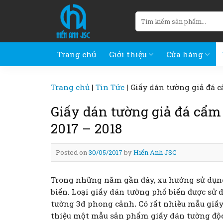
Skip
Tìm
to
kiếm:
content
Trang chủ
Giới thiệu
Cửa hàng
Trang chủ
|
Tin Tức
|
Giấy dán tường giả đá 
Giấy dán tường giả đá cẩm
2017 – 2018
Posted on
30/05/2017
by
Hiển Anh JSC
Trong những năm gần đây, xu hướng sử dụ
biến. Loại giấy dán tường phổ biến được sử
tường 3d phong cảnh
.
Có rất nhiều mẫu giấy
thiệu một mẫu sản phẩm giấy dán tường độc 