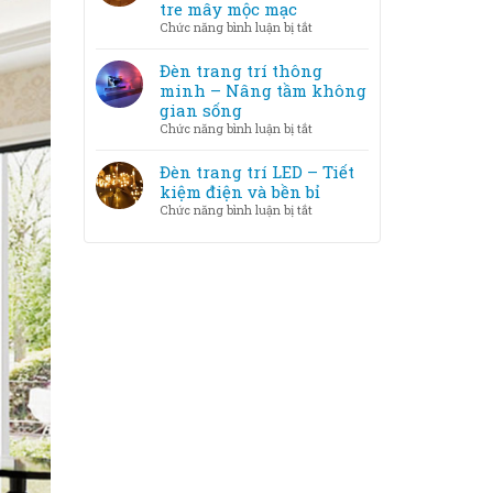
trang
tre mây mộc mạc
phòng
trí
ở
Chức năng bình luận bị tắt
LED
Chất
và
liệu
Đèn trang trí thông
Halogen
đèn
minh – Nâng tầm không
–
trang
gian sống
loại
trí
ở
Chức năng bình luận bị tắt
nào
–
Đèn
tốt
Từ
trang
Đèn trang trí LED – Tiết
hơn?
pha
trí
kiệm điện và bền bỉ
lê
thông
ở
Chức năng bình luận bị tắt
sang
minh
Đèn
trọng
–
trang
đến
Nâng
trí
tre
tầm
LED
mây
không
–
mộc
gian
Tiết
mạc
sống
kiệm
điện
và
bền
bỉ