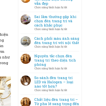
nghệ
vẫn đẹp
không
thuật
ở
Chức năng bình luận bị tắt
gian
–
Mẹo
lung
Khi
bố
Sai lầm thường gặp khi
linh
ánh
trí
chọn đèn trang trí và
sáng
đèn
cách khắc phục
trở
trang
ở
Chức năng bình luận bị tắt
thành
trí
Sai
 hiện
tác
tiết
lầm
Cách phối màu ánh sáng
phẩm
ong
kiệm
thường
đèn trang trí với nội thất
điện
án
gặp
ở
Chức năng bình luận bị tắt
nhưng
khi
Cách
mềm
vẫn
chọn
phối
Nguyên tắc chọn đèn
đẹp
àu như
đèn
màu
trang trí theo diện tích
trang
trong
ánh
phòng
trí
sáng
ở
Chức năng bình luận bị tắt
và
đèn
Nguyên
cách
trang
tắc
So sánh đèn trang trí
khắc
trí
chọn
LED và Halogen – loại
phục
với
đèn
nào tốt hơn?
nội
trang
ở
Chức năng bình luận bị tắt
thất
trí
So
theo
sánh
Chất liệu đèn trang trí –
diện
đèn
Từ pha lê sang trọng đến
tích