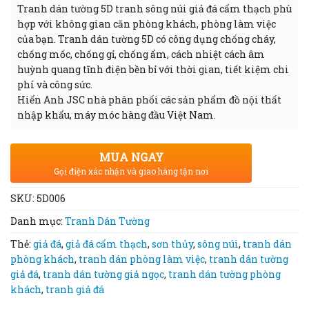
Tranh dán tường 5D tranh sông núi giả đá cẩm thạch phù
hợp với không gian căn phòng khách, phòng làm việc
của bạn. Tranh dán tường 5D có công dụng chống cháy,
chống mốc, chống gỉ, chống ẩm, cách nhiệt cách âm
huỳnh quang tĩnh điện bền bỉ với thời gian, tiết kiệm chi
phí và công sức.
Hiển Anh JSC nhà phân phối các sản phẩm đồ nội thất
nhập khẩu, máy móc hàng đầu Việt Nam.
MUA NGAY
Gọi điện xác nhận và giao hàng tận nơi
SKU:
5D006
Danh mục:
Tranh Dán Tường
Thẻ:
giả đá
,
giả đá cẩm thạch
,
sơn thủy
,
sông núi
,
tranh dán
phòng khách
,
tranh dán phòng làm việc
,
tranh dán tường
giả đá
,
tranh dán tường giả ngọc
,
tranh dán tường phòng
khách
,
tranh giả đá