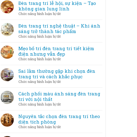
Đèn trang trí lễ hội, sự kiện – Tạo
không gian lung linh
ở
Chức năng bình luận bị tắt
Đèn
trang
Đèn trang trí nghệ thuật – Khi ánh
trí
sáng trở thành tác phẩm
lễ
ở
Chức năng bình luận bị tắt
hội,
Đèn
sự
trang
Mẹo bố trí đèn trang trí tiết kiệm
kiện
trí
điện nhưng vẫn đẹp
–
nghệ
ở
Chức năng bình luận bị tắt
Tạo
thuật
Mẹo
không
–
bố
Sai lầm thường gặp khi chọn đèn
gian
Khi
trí
trang trí và cách khắc phục
lung
ánh
đèn
linh
ở
Chức năng bình luận bị tắt
sáng
trang
Sai
trở
trí
lầm
Cách phối màu ánh sáng đèn trang
thành
tiết
thường
trí với nội thất
tác
kiệm
gặp
phẩm
ở
Chức năng bình luận bị tắt
điện
khi
Cách
nhưng
chọn
phối
Nguyên tắc chọn đèn trang trí theo
vẫn
đèn
màu
diện tích phòng
đẹp
trang
ánh
ở
Chức năng bình luận bị tắt
trí
sáng
Nguyên
và
đèn