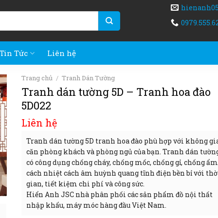
hienanh0
0979.555.6
Tin Tức
Liên hệ
Trang chủ
/
Tranh Dán Tường
Tranh dán tường 5D – Tranh hoa đào
5D022
Liên hệ
Tranh dán tường 5D tranh hoa đào phù hợp với không gi
căn phòng khách và phòng ngủ của bạn. Tranh dán tườn
có công dụng chống cháy, chống mốc, chống gỉ, chống ẩm
cách nhiệt cách âm huỳnh quang tĩnh điện bền bỉ với thờ
gian, tiết kiệm chi phí và công sức.
Hiển Anh JSC nhà phân phối các sản phẩm đồ nội thất
nhập khẩu, máy móc hàng đầu Việt Nam.