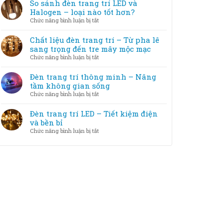
tắc
So sánh đèn trang trí LED và
cách
trang
chọn
Halogen – loại nào tốt hơn?
khắc
trí
đèn
phục
ở
Chức năng bình luận bị tắt
với
trang
So
nội
trí
sánh
Chất liệu đèn trang trí – Từ pha lê
thất
theo
đèn
sang trọng đến tre mây mộc mạc
diện
trang
ở
Chức năng bình luận bị tắt
tích
trí
Chất
phòng
LED
liệu
Đèn trang trí thông minh – Nâng
và
đèn
tầm không gian sống
Halogen
trang
ở
Chức năng bình luận bị tắt
–
trí
Đèn
loại
–
trang
Đèn trang trí LED – Tiết kiệm điện
nào
Từ
trí
và bền bỉ
tốt
pha
thông
hơn?
ở
Chức năng bình luận bị tắt
lê
minh
Đèn
sang
–
trang
trọng
Nâng
trí
đến
tầm
LED
tre
không
–
mây
gian
Tiết
mộc
sống
kiệm
mạc
điện
và
bền