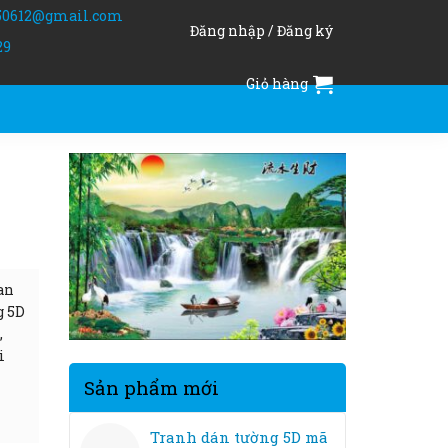
50612@gmail.com
Đăng nhập / Đăng ký
29
Giỏ hàng
an
g 5D
,
i
Sản phẩm mới
Tranh dán tường 5D mã