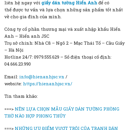
liên hệ ngay với
giấy dán tường Hiển Anh
để có
thể được tư vấn và lựa chọn những sản phẩm tốt nhất
về cho gia đình của mình.
Công ty cổ phần thương mại và xuất nhập khẩu Hiển
Anh – Hiển anh JSC
Trụ sở chính: Nhà C8 – Ngõ 2 – Mạc Thái Tổ – Cầu Giấy
– Hà Nội
Hotline 24/7: 0979.555.629 – Số điện thoại cố định:
04.666.23.990
Email:
info@hienanhjsc.vn
/
website:
https://hienanhjsc.vn/
Tin tham khảo:
===>
NÊN LỰA CHỌN MẪU GIẤY DÁN TƯỜNG PHÒNG
THỜ NÀO HỢP PHONG THỦY
===>
NHỮNG ƯU ĐIỂM VƯỢT TRỘI CỦA TRANH DÁN