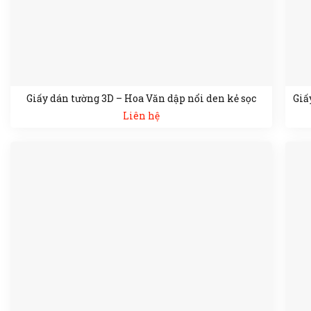
Giấy dán tường 3D – Hoa Văn dập nổi den kẻ sọc
Giấ
Liên hệ