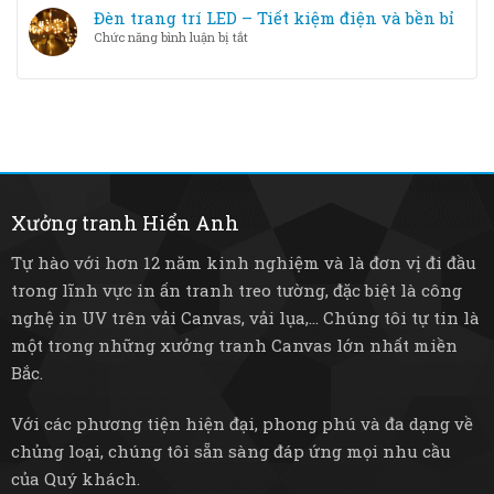
–
trang
Đèn trang trí LED – Tiết kiệm điện và bền bỉ
nào
Từ
trí
tốt
ở
Chức năng bình luận bị tắt
pha
thông
hơn?
Đèn
lê
minh
trang
sang
–
trí
trọng
Nâng
LED
đến
tầm
–
tre
không
Tiết
mây
gian
kiệm
mộc
sống
điện
mạc
và
Xưởng tranh Hiển Anh
bền
bỉ
Tự hào với hơn 12 năm kinh nghiệm và là đơn vị đi đầu
trong lĩnh vực in ấn tranh treo tường, đặc biệt là công
nghệ in UV trên vải Canvas, vải lụa,... Chúng tôi tự tin là
một trong những xưởng tranh Canvas lớn nhất miền
Bắc.
Với các phương tiện hiện đại, phong phú và đa dạng về
chủng loại, chúng tôi sẵn sàng đáp ứng mọi nhu cầu
của Quý khách.