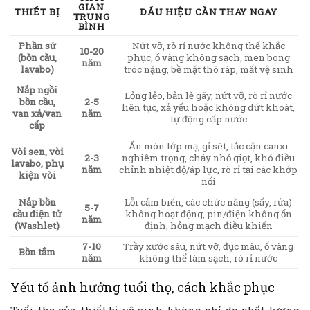
GIAN
THIẾT BỊ
DẤU HIỆU CẦN THAY NGAY
TRUNG
BÌNH
Phần sứ
Nứt vỡ, rò rỉ nước không thể khắc
10-20
(bồn cầu,
phục, ố vàng không sạch, men bong
năm
lavabo)
tróc nặng, bề mặt thô ráp, mất vệ sinh
Nắp ngồi
Lỏng lẻo, bản lề gãy, nứt vỡ, rò rỉ nước
bồn cầu,
2-5
liên tục, xả yếu hoặc không dứt khoát,
van xả/van
năm
tự động cấp nước
cấp
Ăn mòn lớp mạ, gỉ sét, tắc cặn canxi
Vòi sen, vòi
2-3
nghiêm trọng, chảy nhỏ giọt, khó điều
lavabo, phụ
năm
chỉnh nhiệt độ/áp lực, rò rỉ tại các khớp
kiện vòi
nối
Nắp bồn
Lỗi cảm biến, các chức năng (sấy, rửa)
5-7
cầu điện tử
không hoạt động, pin/điện không ổn
năm
(Washlet)
định, hỏng mạch điều khiển
7-10
Trầy xước sâu, nứt vỡ, đục màu, ố vàng
Bồn tắm
năm
không thể làm sạch, rò rỉ nước
Yếu tố ảnh hưởng tuổi thọ, cách khắc phục
Tuổi thọ của thiết bị vệ sinh không chỉ do chất lượng