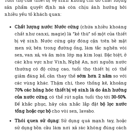
sản phẩm quyết định mà còn chịu ảnh hưởng bởi
nhiều yếu tố khách quan:
Chất lượng nước: Nước cứng
(chứa nhiều khoáng
chất như canxi, magie) là “kẻ thù” số một của thiết
bị vệ sinh. Nước cứng gây đóng cặn trên bề mặt
men sứ, bên trong đường ống, làm tắc nghẽn vòi
sen, van xả, và ăn mòn lớp mạ kim loại. Đặc biệt, ở
các khu vực như Vinh, Nghệ An, nơi nguồn nước
thường có độ cứng cao, tuổi thọ thiết bị có thể
giảm đáng kể, cần thay thế
sớm hơn 2 năm
so với
các vùng khác. Thậm chí, theo thống kê, khoảng
70% các hỏng hóc thiết bị vệ sinh là do ảnh hưởng
của nước cứng
, có thể rút ngắn tuổi thọ tới
30-50%
.
Để khắc phục, hãy cân nhắc lắp đặt
bộ lọc nước
tổng hoặc cục bộ
cho vòi sen, lavabo.
Thói quen sử dụng:
Sử dụng quá mạnh tay, hoặc
sử dụng bồn cầu làm nơi xả rác không đúng cách