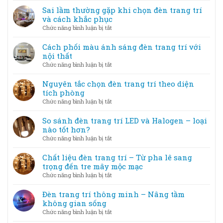
không
–
bố
Sai lầm thường gặp khi chọn đèn trang trí
gian
Khi
trí
và cách khắc phục
lung
ánh
đèn
linh
ở
Chức năng bình luận bị tắt
sáng
trang
Sai
trở
trí
lầm
Cách phối màu ánh sáng đèn trang trí với
thành
tiết
thường
nội thất
tác
kiệm
gặp
phẩm
ở
Chức năng bình luận bị tắt
điện
khi
Cách
nhưng
chọn
phối
Nguyên tắc chọn đèn trang trí theo diện
vẫn
đèn
màu
tích phòng
đẹp
trang
ánh
ở
Chức năng bình luận bị tắt
trí
sáng
Nguyên
và
đèn
tắc
So sánh đèn trang trí LED và Halogen – loại
cách
trang
chọn
nào tốt hơn?
khắc
trí
đèn
phục
ở
Chức năng bình luận bị tắt
với
trang
So
nội
trí
sánh
Chất liệu đèn trang trí – Từ pha lê sang
thất
theo
đèn
trọng đến tre mây mộc mạc
diện
trang
ở
Chức năng bình luận bị tắt
tích
trí
Chất
phòng
LED
liệu
Đèn trang trí thông minh – Nâng tầm
và
đèn
không gian sống
Halogen
trang
ở
Chức năng bình luận bị tắt
–
trí
Đèn
loại