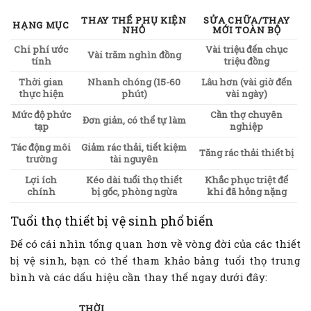
THAY THẾ PHỤ KIỆN
SỬA CHỮA/THAY
HẠNG MỤC
NHỎ
MỚI TOÀN BỘ
Chi phí ước
Vài triệu đến chục
Vài trăm nghìn đồng
tính
triệu đồng
Thời gian
Nhanh chóng (15-60
Lâu hơn (vài giờ đến
thực hiện
phút)
vài ngày)
Mức độ phức
Cần thợ chuyên
Đơn giản, có thể tự làm
tạp
nghiệp
Tác động môi
Giảm rác thải, tiết kiệm
Tăng rác thải thiết bị
trường
tài nguyên
Lợi ích
Kéo dài tuổi thọ thiết
Khắc phục triệt để
chính
bị gốc, phòng ngừa
khi đã hỏng nặng
Tuổi thọ thiết bị vệ sinh phổ biến
Để có cái nhìn tổng quan hơn về vòng đời của các thiết
bị vệ sinh, bạn có thể tham khảo bảng tuổi thọ trung
bình và các dấu hiệu cần thay thế ngay dưới đây:
THỜI