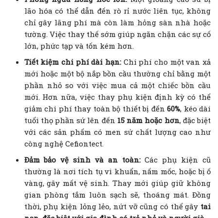
lão hóa có thể dẫn đến rò rỉ nước liên tục, không
chỉ gây lãng phí mà còn làm hỏng sàn nhà hoặc
tường. Việc thay thế sớm giúp ngăn chặn các sự cố
lớn, phức tạp và tốn kém hơn.
Tiết kiệm chi phí dài hạn:
Chi phí cho một van xả
mới hoặc một bộ nắp bồn cầu thường chỉ bằng một
phần nhỏ so với việc mua cả một chiếc bồn cầu
mới. Hơn nữa, việc thay phụ kiện định kỳ có thể
giảm chi phí thay toàn bộ thiết bị đến
60%
, kéo dài
tuổi thọ phần sứ lên đến
15 năm hoặc hơn
, đặc biệt
với các sản phẩm có men sứ chất lượng cao như
công nghệ Cefiontect.
Đảm bảo vệ sinh và an toàn:
Các phụ kiện cũ
thường là nơi tích tụ vi khuẩn, nấm mốc, hoặc bị ố
vàng, gây mất vệ sinh. Thay mới giúp giữ không
gian phòng tắm luôn sạch sẽ, thoáng mát. Đồng
thời, phụ kiện lỏng lẻo, nứt vỡ cũng có thể gây
tai