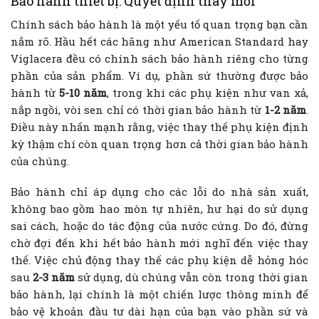
Bảo hành thiết bị: Quyết định thay mới
Chính sách bảo hành là một yếu tố quan trọng bạn cần
nắm rõ. Hầu hết các hãng như American Standard hay
Viglacera đều có chính sách bảo hành riêng cho từng
phần của sản phẩm. Ví dụ, phần sứ thường được bảo
hành từ
5-10 năm
, trong khi các phụ kiện như van xả,
nắp ngồi, vòi sen chỉ có thời gian bảo hành từ
1-2 năm
.
Điều này nhấn mạnh rằng, việc thay thế phụ kiện định
kỳ thậm chí còn quan trọng hơn cả thời gian bảo hành
của chúng.
Bảo hành chỉ áp dụng cho các lỗi do nhà sản xuất,
không bao gồm hao mòn tự nhiên, hư hại do sử dụng
sai cách, hoặc do tác động của nước cứng. Do đó, đừng
chờ đợi đến khi hết bảo hành mới nghĩ đến việc thay
thế. Việc chủ động thay thế các phụ kiện dễ hỏng hóc
sau
2-3 năm
sử dụng, dù chúng vẫn còn trong thời gian
bảo hành, lại chính là một chiến lược thông minh để
bảo vệ khoản đầu tư dài hạn của bạn vào phần sứ và