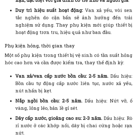
nạn, đặc biệt với gia đình có trẻ nhỏ và người già
.
Duy trì hiệu suất hoạt động:
Van xả yếu, vòi sen
tắc nghẽn do cặn bẩn sẽ ảnh hưởng đến trải
nghiệm sử dụng. Thay phụ kiện mới giúp thiết bị
hoạt động trơn tru, hiệu quả như ban đầu.
Phụ kiện hỏng, thời gian thay
Một số phụ kiện trong thiết bị vệ sinh có tần suất hỏng
hóc cao hơn và cần được kiểm tra, thay thế định kỳ:
Van xả/van cấp nước bồn cầu: 2-5 năm.
Dấu hiệu:
Bồn cầu tự động cấp nước liên tục, nước xả yếu,
nút nhấn bị kẹt.
Nắp ngồi bồn cầu: 2-5 năm.
Dấu hiệu: Nứt vỡ, ố
vàng, lỏng lẻo, bản lề gỉ sét.
Dây cấp nước, gioăng cao su: 2-3 năm.
Dấu hiệu: Rò
rỉ nước ở các khớp nối, dây bị chai cứng hoặc rạn
nứt.