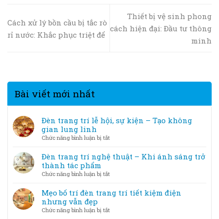
Thiết bị vệ sinh phong
Cách xử lý bồn cầu bị tắc rò
cách hiện đại: Đầu tư thông
rỉ nước: Khắc phục triệt để
minh
Bài viết mới nhất
Đèn trang trí lễ hội, sự kiện – Tạo không
gian lung linh
ở
Chức năng bình luận bị tắt
Đèn
trang
Đèn trang trí nghệ thuật – Khi ánh sáng trở
trí
thành tác phẩm
lễ
ở
Chức năng bình luận bị tắt
hội,
Đèn
sự
trang
Mẹo bố trí đèn trang trí tiết kiệm điện
kiện
trí
nhưng vẫn đẹp
–
nghệ
ở
Chức năng bình luận bị tắt
Tạo
thuật
Mẹo