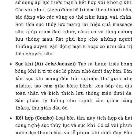
sử dụng áp lực nước mạnh kết hợp với không khí.
Các vòi phun (Jets) được bố trí dọc theo thành bồn,
tác động vào các vùng cơ thể như lưng, vai, chân.
Bồn tắm sục thủy lực mang lại hiệu quả massage
sâu, giúp giảm đau nhức, căng cơ và tăng cường
lưu thông máu. Rất phù hợp cho những người
thường xuyên vận động mạnh hoặc có nhu cầu trị
liệu chuyên sâu.
Sục khí (Air Jets/Jacuzzi)
: Tạo ra hàng triệu bong
bóng khí li ti từ các lỗ phun nhỏ dưới đáy bồn. Bồn
tắm sục khí mang đến trải nghiệm thư giãn nhẹ
nhàng, tạo cảm giác bồng bềnh, xoa bóp êm dịu
toàn thân và kích thích lưu thông máu dưới da.
Sản phẩm lý tưởng cho người cần giảm căng
thẳng, thư giãn đầu óc.
Kết hợp (Combo)
: Loại bồn tắm này tích hợp cả hai
công nghệ sục thủy lực và sục khí. Có cả vòi phun
nước dọc thành bồn và lỗ phun khí dưới đáy. Bồn