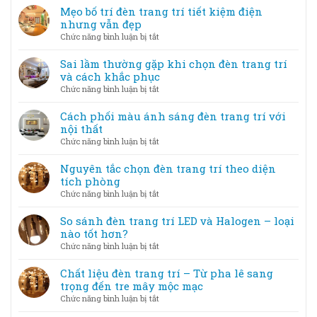
sự
trang
Mẹo bố trí đèn trang trí tiết kiệm điện
kiện
trí
nhưng vẫn đẹp
–
nghệ
ở
Chức năng bình luận bị tắt
Tạo
thuật
Mẹo
không
–
bố
Sai lầm thường gặp khi chọn đèn trang trí
gian
Khi
trí
và cách khắc phục
lung
ánh
đèn
linh
ở
Chức năng bình luận bị tắt
sáng
trang
Sai
trở
trí
lầm
Cách phối màu ánh sáng đèn trang trí với
thành
tiết
thường
nội thất
tác
kiệm
gặp
phẩm
ở
Chức năng bình luận bị tắt
điện
khi
Cách
nhưng
chọn
phối
Nguyên tắc chọn đèn trang trí theo diện
vẫn
đèn
màu
tích phòng
đẹp
trang
ánh
ở
Chức năng bình luận bị tắt
trí
sáng
Nguyên
và
đèn
tắc
So sánh đèn trang trí LED và Halogen – loại
cách
trang
chọn
nào tốt hơn?
khắc
trí
đèn
phục
ở
Chức năng bình luận bị tắt
với
trang
So
nội
trí
sánh
Chất liệu đèn trang trí – Từ pha lê sang
thất
theo
đèn
trọng đến tre mây mộc mạc
diện
trang
ở
Chức năng bình luận bị tắt
tích
trí
Chất
phòng