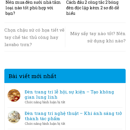
Nên mua đèn sưởi nhà tắm
Cách đấu 2 công tắc 2 bóng
loại nào tốt phù hợp với
đèn độc lập kèm 2 sơ đồ dễ
bạn?
hiểu
Chọn chậu sứ có họa tiết vẽ
Máy sấy tay nào tốt? Nên
tay chế tác thủ công hay
sử dụng khi nào?
lavabo trơn?
Bài viết mới nhất
Đèn trang trí lễ hội, sự kiện – Tạo không
gian lung linh
ở
Chức năng bình luận bị tắt
Đèn
trang
Đèn trang trí nghệ thuật – Khi ánh sáng trở
trí
thành tác phẩm
lễ
ở
Chức năng bình luận bị tắt
hội,
Đèn