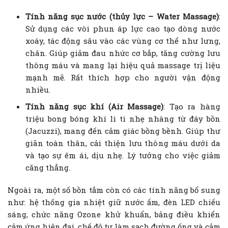
Tính năng sục nước (thủy lực – Water Massage)
:
Sử dụng các vòi phun áp lực cao tạo dòng nước
xoáy, tác động sâu vào các vùng cơ thể như lưng,
chân. Giúp giảm đau nhức cơ bắp, tăng cường lưu
thông máu và mang lại hiệu quả massage trị liệu
mạnh mẽ. Rất thích hợp cho người vận động
nhiều.
Tính năng sục khí (Air Massage)
: Tạo ra hàng
triệu bong bóng khí li ti nhẹ nhàng từ đáy bồn
(Jacuzzi), mang đến cảm giác bồng bềnh. Giúp thư
giãn toàn thân, cải thiện lưu thông máu dưới da
và tạo sự êm ái, dịu nhẹ. Lý tưởng cho việc giảm
căng thẳng.
Ngoài ra, một số bồn tắm còn có các tính năng bổ sung
như: hệ thống gia nhiệt giữ nước ấm, đèn LED chiếu
sáng, chức năng Ozone khử khuẩn, bảng điều khiển
cảm ứng hiện đại, chế độ tự làm sạch đường ống và cảm