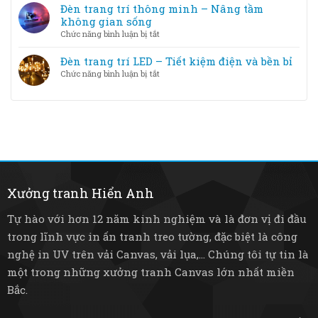
LED
liệu
Đèn trang trí thông minh – Nâng tầm
và
đèn
không gian sống
Halogen
trang
ở
Chức năng bình luận bị tắt
–
trí
Đèn
loại
–
trang
Đèn trang trí LED – Tiết kiệm điện và bền bỉ
nào
Từ
trí
tốt
ở
Chức năng bình luận bị tắt
pha
thông
hơn?
Đèn
lê
minh
trang
sang
–
trí
trọng
Nâng
LED
đến
tầm
–
tre
không
Tiết
mây
gian
kiệm
mộc
sống
điện
mạc
và
Xưởng tranh Hiển Anh
bền
bỉ
Tự hào với hơn 12 năm kinh nghiệm và là đơn vị đi đầu
trong lĩnh vực in ấn tranh treo tường, đặc biệt là công
nghệ in UV trên vải Canvas, vải lụa,... Chúng tôi tự tin là
một trong những xưởng tranh Canvas lớn nhất miền
Bắc.