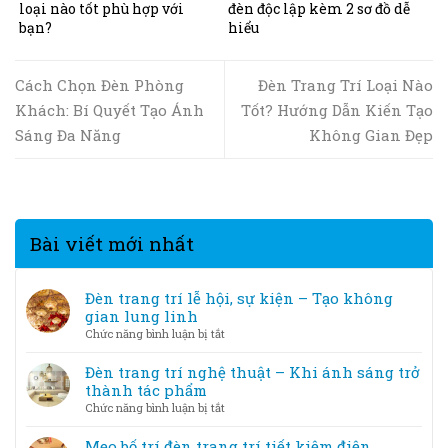
loại nào tốt phù hợp với
đèn độc lập kèm 2 sơ đồ dễ
bạn?
hiểu
Cách Chọn Đèn Phòng
Đèn Trang Trí Loại Nào
Khách: Bí Quyết Tạo Ánh
Tốt? Hướng Dẫn Kiến Tạo
Sáng Đa Năng
Không Gian Đẹp
Bài viết mới nhất
Đèn trang trí lễ hội, sự kiện – Tạo không
gian lung linh
ở
Chức năng bình luận bị tắt
Đèn
trang
Đèn trang trí nghệ thuật – Khi ánh sáng trở
trí
thành tác phẩm
lễ
ở
Chức năng bình luận bị tắt
hội,
Đèn
sự
trang
Mẹo bố trí đèn trang trí tiết kiệm điện