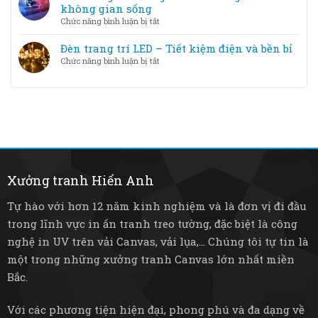
đèn
không gian sống
Halogen
trang
ở
Chức năng bình luận bị tắt
–
trí
Đèn
loại
–
trang
Đèn trang trí LED – Tiết kiệm điện và bền bỉ
nào
Từ
trí
tốt
ở
Chức năng bình luận bị tắt
pha
thông
hơn?
Đèn
lê
minh
trang
sang
–
trí
trọng
Nâng
LED
đến
tầm
–
tre
không
Tiết
mây
gian
kiệm
mộc
sống
điện
mạc
và
Xưởng tranh Hiển Anh
bền
bỉ
Tự hào với hơn 12 năm kinh nghiệm và là đơn vị đi đầu
trong lĩnh vực in ấn tranh treo tường, đặc biệt là công
nghệ in UV trên vải Canvas, vải lụa,... Chúng tôi tự tin là
một trong những xưởng tranh Canvas lớn nhất miền
Bắc.
Với các phương tiện hiện đại, phong phú và đa dạng về