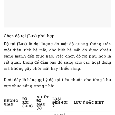
Chọn độ rọi (Lux) phù hợp
Độ rọi (Lux)
là đại lượng đo mật độ quang thông trên
một diện tích bề mặt, cho biết bề mặt đó được chiếu
sáng mạnh đến mức nào. Việc chọn độ rọi phù hợp là
rất quan trọng để đảm bảo đủ sáng cho các hoạt động
mà không gây chói mắt hay thiếu sáng.
Dưới đây là bảng gợi ý độ rọi tiêu chuẩn cho từng khu
vực chức năng trong nhà:
NHIỆT
ĐỘ
LOẠI
KHÔNG
ĐỘ
RỌI
ĐÈN GỢI
LƯU Ý ĐẶC BIỆT
GIAN
MÀU
(LUX)
Ý
(K)