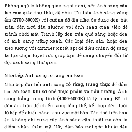
Phòng ngủ là không gian nghỉ ngơi, nên ánh sáng cần
tạo cảm giác thư thái, dễ chịu. Ưu tiên ánh sáng
vàng
ấm (2700-3000K)
với
cường độ dịu nhẹ
. Sử dụng đèn hắt
trần, đèn ngủ đầu giường với ánh sáng gián tiếp để
tránh chói mắt. Tránh lắp đèn trần quá sáng hoặc đèn
có ánh sáng trắng xanh. Các loại đèn sàn hoặc đèn
treo tường với dimmer (chiết áp) để điều chỉnh độ sáng
là lựa chọn tuyệt vời, giúp bạn dễ dàng chuyển đổi từ
đọc sách sang thư giãn.
Nhà bếp: Ánh sáng rõ ràng, an toàn
Nhà bếp đòi hỏi ánh sáng
rõ ràng, trung thực
để đảm
bảo
an toàn khi sơ chế thực phẩm và nấu nướng
. Ánh
sáng
trắng trung tính (4000-6000K)
là lý tưởng. Bố trí
đèn âm trần để chiếu sáng tổng thể, kết hợp đèn dưới
tủ bếp để chiếu sáng khu vực mặt bàn. Đèn thả trên bàn
ăn không chỉ cung cấp ánh sáng cần thiết mà còn là
điểm nhấn thẩm mỹ. Hãy đảm bảo mọi góc khuất đều