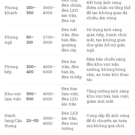
Đèn thả,
Kết hợp ánh sáng
đèn chùm,
Phòng
150–
3000–
điểm nhấn và tổng thể
đèn LED
khách
300
4000
để tạo không gian đa
âm trần,
chiều, ấm cúng.
đèn rọi
Đèn hắt
Sử dụng ánh sáng
trần, đèn
gián tiếp, tránh chói
Phòng
50–
2700–
bàn đầu
mắt, tạo không gian
ngủ
100
3000
giường,
thư giãn hỗ trợ giấc
đèn cây
ngủ.
Đảm bảo chiếu sáng
Đèn âm
đều khu vực nấu
Phòng
200–
4000–
trần, đèn
nướng, không bóng
bếp
400
6000
bàn ăn,
râm, an toàn khi thao
đèn tủ bếp
tác.
Đèn bàn
Tăng cường ánh sáng
Khu vực
300–
4000–
làm việc,
khu vực bàn làm việc,
làm việc
500
6000
đèn LED
giảm mỏi mắt.
âm trần
Đèn LED
Hành
Cung cấp đủ ánh sáng
3000–
âm trần,
lang/Cầu
20–50
để di chuyển an toàn
4000
đèn treo
thang
mà không quá chói.
tường