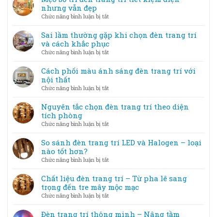
kiện
trí
nhưng vẫn đẹp
–
nghệ
ở
Chức năng bình luận bị tắt
Tạo
thuật
Mẹo
không
–
bố
Sai lầm thường gặp khi chọn đèn trang trí
gian
Khi
trí
và cách khắc phục
lung
ánh
đèn
linh
ở
Chức năng bình luận bị tắt
sáng
trang
Sai
trở
trí
lầm
Cách phối màu ánh sáng đèn trang trí với
thành
tiết
thường
nội thất
tác
kiệm
gặp
phẩm
ở
Chức năng bình luận bị tắt
điện
khi
Cách
nhưng
chọn
phối
Nguyên tắc chọn đèn trang trí theo diện
vẫn
đèn
màu
tích phòng
đẹp
trang
ánh
ở
Chức năng bình luận bị tắt
trí
sáng
Nguyên
và
đèn
tắc
So sánh đèn trang trí LED và Halogen – loại
cách
trang
chọn
nào tốt hơn?
khắc
trí
đèn
phục
ở
Chức năng bình luận bị tắt
với
trang
So
nội
trí
sánh
Chất liệu đèn trang trí – Từ pha lê sang
thất
theo
đèn
trọng đến tre mây mộc mạc
diện
trang
ở
Chức năng bình luận bị tắt
tích
trí
Chất
phòng
LED
liệu
Đèn trang trí thông minh – Nâng tầm
và