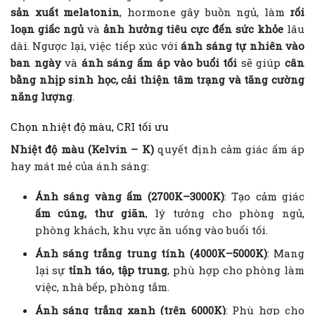
sản xuất melatonin
, hormone gây buồn ngủ, làm
rối
loạn giấc ngủ
và
ảnh hưởng tiêu cực đến sức khỏe
lâu
dài. Ngược lại, việc tiếp xúc với
ánh sáng tự nhiên vào
ban ngày
và
ánh sáng ấm áp vào buổi tối
sẽ giúp
cân
bằng nhịp sinh học, cải thiện tâm trạng và tăng cường
năng lượng
.
Chọn nhiệt độ màu, CRI tối ưu
Nhiệt độ màu (Kelvin – K)
quyết định cảm giác ấm áp
hay mát mẻ của ánh sáng:
Ánh sáng vàng ấm (2700K–3000K)
: Tạo cảm giác
ấm cúng, thư giãn
, lý tưởng cho phòng ngủ,
phòng khách, khu vực ăn uống vào buổi tối.
Ánh sáng trắng trung tính (4000K–5000K)
: Mang
lại sự
tỉnh táo, tập trung
, phù hợp cho phòng làm
việc, nhà bếp, phòng tắm.
Ánh sáng trắng xanh (trên 6000K)
: Phù hợp cho