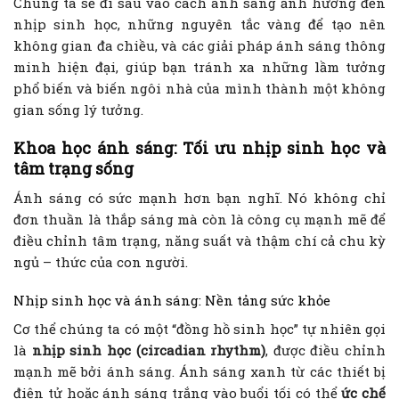
Chúng ta sẽ đi sâu vào cách ánh sáng ảnh hưởng đến
nhịp sinh học, những nguyên tắc vàng để tạo nên
không gian đa chiều, và các giải pháp ánh sáng thông
minh hiện đại, giúp bạn tránh xa những lầm tưởng
phổ biến và biến ngôi nhà của mình thành một không
gian sống lý tưởng.
Khoa học ánh sáng: Tối ưu nhịp sinh học và
tâm trạng sống
Ánh sáng có sức mạnh hơn bạn nghĩ. Nó không chỉ
đơn thuần là thắp sáng mà còn là công cụ mạnh mẽ để
điều chỉnh tâm trạng, năng suất và thậm chí cả chu kỳ
ngủ – thức của con người.
Nhịp sinh học và ánh sáng: Nền tảng sức khỏe
Cơ thể chúng ta có một “đồng hồ sinh học” tự nhiên gọi
là
nhịp sinh học (circadian rhythm)
, được điều chỉnh
mạnh mẽ bởi ánh sáng. Ánh sáng xanh từ các thiết bị
điện tử hoặc ánh sáng trắng vào buổi tối có thể
ức chế