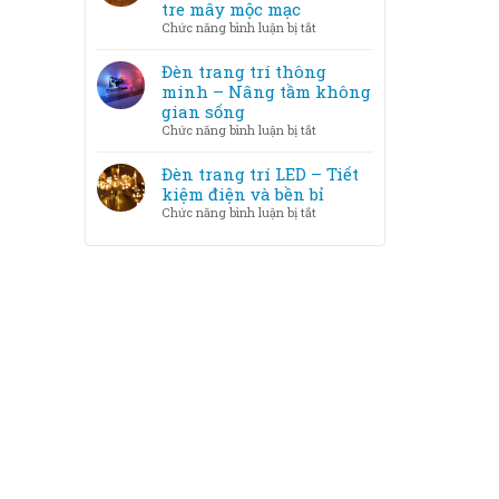
trang
tre mây mộc mạc
phòng
trí
ở
Chức năng bình luận bị tắt
LED
Chất
và
liệu
Đèn trang trí thông
Halogen
đèn
minh – Nâng tầm không
–
trang
gian sống
loại
trí
ở
Chức năng bình luận bị tắt
nào
–
Đèn
tốt
Từ
trang
Đèn trang trí LED – Tiết
hơn?
pha
trí
kiệm điện và bền bỉ
lê
thông
ở
Chức năng bình luận bị tắt
sang
minh
Đèn
trọng
–
trang
đến
Nâng
trí
tre
tầm
LED
mây
không
–
mộc
gian
Tiết
mạc
sống
kiệm
điện
và
bền
bỉ