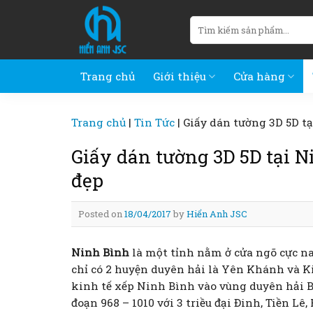
Skip
Tìm
to
kiếm:
content
Trang chủ
Giới thiệu
Cửa hàng
Trang chủ
|
Tin Tức
|
Giấy dán tường 3D 5D tạ
Giấy dán tường 3D 5D tại N
đẹp
Posted on
18/04/2017
by
Hiển Anh JSC
Ninh Bình
là một tỉnh nằm ở cửa ngõ cực n
chỉ có 2 huyện duyên hải là Yên Khánh và K
kinh tế xếp Ninh Bình vào vùng duyên hải B
đoạn 968 – 1010 với 3 triều đại Đinh, Tiền Lê