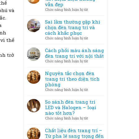
thế
nghệ
vẫn đẹp
không
thuật
phú và
ở
Chức năng bình luận bị tắt
gian
–
Mẹo
lung
ắc.
Khi
bố
Sai lầm thường gặp khi
linh
ánh
a
trí
chọn đèn trang trí và
sáng
đèn
ành
cách khắc phục
trở
trang
ở
Chức năng bình luận bị tắt
thành
vì thế
trí
Sai
tác
tiết
lầm
Cách phối màu ánh sáng
phẩm
kiệm
thường
nh trở
đèn trang trí với nội thất
điện
gặp
ở
Chức năng bình luận bị tắt
nhưng
khi
Cách
vẫn
chọn
phối
Nguyên tắc chọn đèn
đẹp
đèn
màu
trang trí theo diện tích
trang
ánh
phòng
trí
sáng
ở
Chức năng bình luận bị tắt
và
đèn
Nguyên
cách
trang
tắc
So sánh đèn trang trí
khắc
trí
chọn
LED và Halogen – loại
phục
với
đèn
nào tốt hơn?
nội
trang
ở
Chức năng bình luận bị tắt
thất
trí
So
theo
sánh
Chất liệu đèn trang trí –
diện
đèn
Từ pha lê sang trọng đến
tích