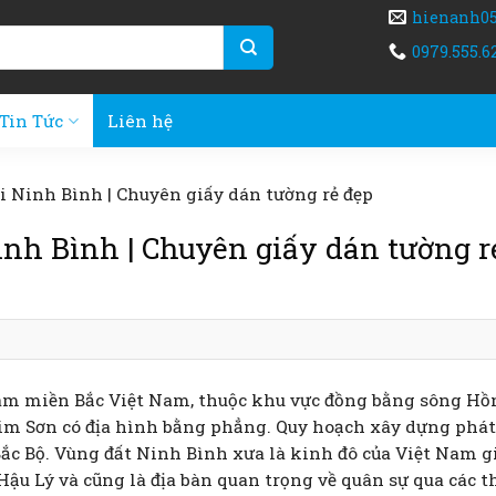
hienanh0
0979.555.6
Tin Tức
Liên hệ
i Ninh Bình | Chuyên giấy dán tường rẻ đẹp
inh Bình | Chuyên giấy dán tường r
am miền Bắc Việt Nam, thuộc khu vực đồng bằng sông Hồ
im Sơn có địa hình bằng phẳng. Quy hoạch xây dựng phát
ắc Bộ. Vùng đất Ninh Bình xưa là kinh đô của Việt Nam g
, Hậu Lý và cũng là địa bàn quan trọng về quân sự qua các t