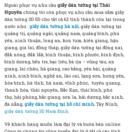
Ngoài phục vụ nhu cầu
giấy dán tường tại Thái
Nguyên
chúng
tôi còn phục vụ nhu cầu mua sắm giấy
dán tường 3D 5D cho tất cả 62 tỉnh thành còn lại trong
nước như :
giấy dán tường hà nội
, giấy dán tường tại
quảng trị, quảng ngãi, quảng nam, quảng bình, phú
yên, ninh thuận, long an, kon tum, kiên giang, hậu
giang, gia lai, đồng tháp, giấy dán tường tại đồng nai,
đắk nông, đắk lắk, bình thuận, bình phước, bình định,
bình dương, bến tre, bạc liêu, bà rịa – vũng tàu, an
giang, lai châu, hà giang, cao bằng, yên bái, quảng
ninh, ninh bình, nghệ an, lào cai, lạng sơn, hưng yên,
hòa bình, hà tĩnh, hà nam, vĩnh phúc, tuyên quang,
thanh hóa, thái nguyên, Bắc Kạn, thái bình, phú
thọ, hải phòng, bắc giang, sơn la, hải dương, bắc ninh,
đà nẵng,
giấy dán tường tại hồ chí minh
, Tây Ninh,
giấy dán tường 3D Nam Định
.
Về khách hàng muốn làm đại lý và buôn bán online:
Công ty chúng tôi cũng tuyển đại lý ở tất cả các tỉnh