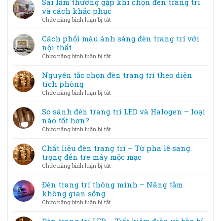
Sai lầm thường gặp khi chọn đèn trang trí
gian
Khi
trí
và cách khắc phục
lung
ánh
đèn
linh
ở
Chức năng bình luận bị tắt
sáng
trang
Sai
trở
trí
lầm
Cách phối màu ánh sáng đèn trang trí với
thành
tiết
thường
nội thất
tác
kiệm
gặp
phẩm
ở
Chức năng bình luận bị tắt
điện
khi
Cách
nhưng
chọn
phối
Nguyên tắc chọn đèn trang trí theo diện
vẫn
đèn
màu
tích phòng
đẹp
trang
ánh
ở
Chức năng bình luận bị tắt
trí
sáng
Nguyên
và
đèn
tắc
So sánh đèn trang trí LED và Halogen – loại
cách
trang
chọn
nào tốt hơn?
khắc
trí
đèn
phục
ở
Chức năng bình luận bị tắt
với
trang
So
nội
trí
sánh
Chất liệu đèn trang trí – Từ pha lê sang
thất
theo
đèn
trọng đến tre mây mộc mạc
diện
trang
ở
Chức năng bình luận bị tắt
tích
trí
Chất
phòng
LED
liệu
Đèn trang trí thông minh – Nâng tầm
và
đèn
không gian sống
Halogen
trang
ở
Chức năng bình luận bị tắt
–
trí
Đèn
loại
–
trang
nào