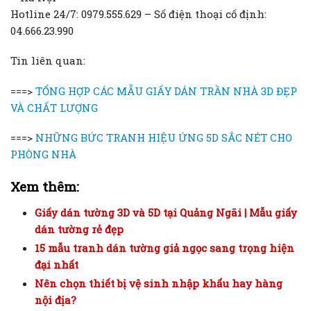
Hotline 24/7: 0979.555.629 – Số điện thoại cố định:
04.666.23.990
Tin liên quan:
===>
TỔNG HỢP CÁC MẪU GIẤY DÁN TRẦN NHÀ 3D ĐẸP
VÀ CHẤT LƯỢNG
===>
NHỮNG BỨC TRANH HIỆU ỨNG 5D SẮC NÉT CHO
PHÒNG NHÀ
Xem thêm:
Giấy dán tường 3D và 5D tại Quảng Ngãi | Mẫu giấy
dán tường rẻ đẹp
15 mẫu tranh dán tường giả ngọc sang trọng hiện
đại nhất
Nên chọn thiết bị vệ sinh nhập khẩu hay hàng
nội địa?