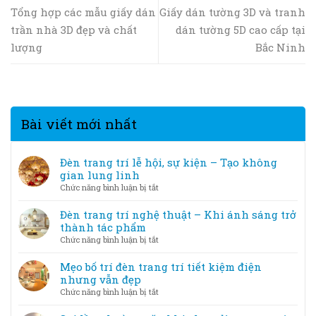
Tổng hợp các mẫu giấy dán
Giấy dán tường 3D và tranh
trần nhà 3D đẹp và chất
dán tường 5D cao cấp tại
lượng
Bắc Ninh
Bài viết mới nhất
Đèn trang trí lễ hội, sự kiện – Tạo không
gian lung linh
ở
Chức năng bình luận bị tắt
Đèn
trang
Đèn trang trí nghệ thuật – Khi ánh sáng trở
trí
thành tác phẩm
lễ
ở
Chức năng bình luận bị tắt
hội,
Đèn
sự
trang
Mẹo bố trí đèn trang trí tiết kiệm điện
kiện
trí
nhưng vẫn đẹp
–
nghệ
ở
Chức năng bình luận bị tắt
Tạo
thuật
Mẹo
không
–
bố