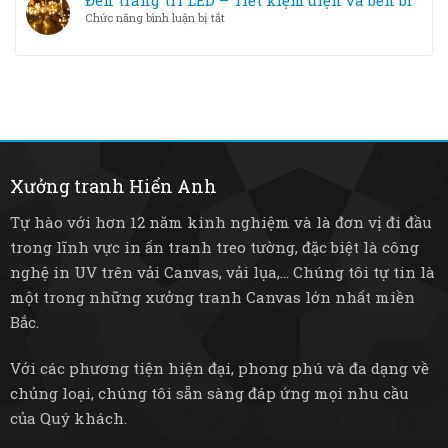
Đèn trang trí LED – Tiết kiệm điện và bền bỉ
Từ
trí
tốt
ở
Chức năng bình luận bị tắt
pha
thông
hơn?
Đèn
lê
minh
trang
sang
–
trí
trọng
Nâng
LED
đến
tầm
–
tre
không
Tiết
mây
gian
kiệm
mộc
sống
điện
mạc
và
Xưởng tranh Hiển Anh
bền
bỉ
Tự hào với hơn 12 năm kinh nghiệm và là đơn vị đi đầu
trong lĩnh vực in ấn tranh treo tường, đặc biệt là công
nghệ in UV trên vải Canvas, vải lụa,... Chúng tôi tự tin là
một trong những xưởng tranh Canvas lớn nhất miền
Bắc.
Với các phương tiện hiện đại, phong phú và đa dạng về
chủng loại, chúng tôi sẵn sàng đáp ứng mọi nhu cầu
của Quý khách.