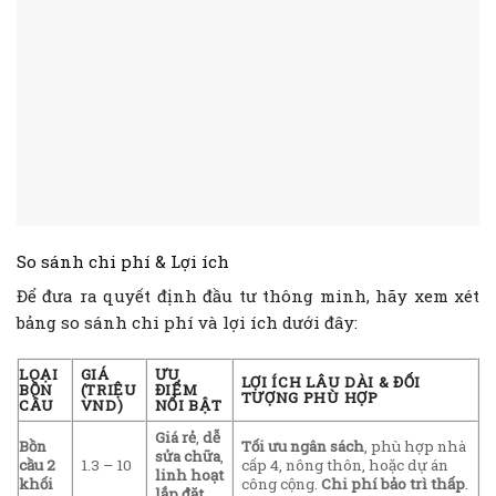
So sánh chi phí & Lợi ích
Để đưa ra quyết định đầu tư thông minh, hãy xem xét
bảng so sánh chi phí và lợi ích dưới đây:
LOẠI
GIÁ
ƯU
LỢI ÍCH LÂU DÀI & ĐỐI
BỒN
(TRIỆU
ĐIỂM
TƯỢNG PHÙ HỢP
CẦU
VND)
NỔI BẬT
Giá rẻ
,
dễ
Bồn
Tối ưu ngân sách
, phù hợp nhà
sửa chữa
,
cầu 2
1.3 – 10
cấp 4, nông thôn, hoặc dự án
linh hoạt
khối
công cộng.
Chi phí bảo trì thấp
.
lắp đặt
.