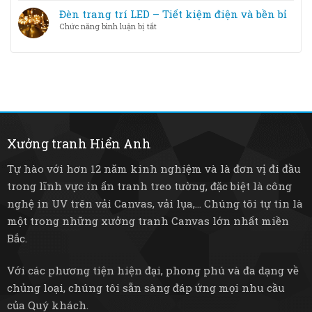
loại
–
trang
Đèn trang trí LED – Tiết kiệm điện và bền bỉ
nào
Từ
trí
tốt
ở
Chức năng bình luận bị tắt
pha
thông
hơn?
Đèn
lê
minh
trang
sang
–
trí
trọng
Nâng
LED
đến
tầm
–
tre
không
Tiết
mây
gian
kiệm
mộc
sống
điện
mạc
và
Xưởng tranh Hiển Anh
bền
bỉ
Tự hào với hơn 12 năm kinh nghiệm và là đơn vị đi đầu
trong lĩnh vực in ấn tranh treo tường, đặc biệt là công
nghệ in UV trên vải Canvas, vải lụa,... Chúng tôi tự tin là
một trong những xưởng tranh Canvas lớn nhất miền
Bắc.
Với các phương tiện hiện đại, phong phú và đa dạng về
chủng loại, chúng tôi sẵn sàng đáp ứng mọi nhu cầu
của Quý khách.