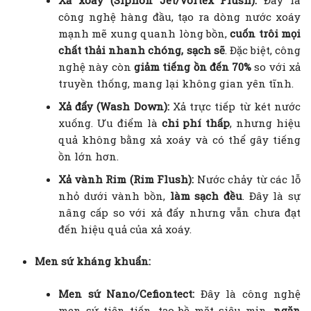
công nghệ hàng đầu, tạo ra dòng nước xoáy
mạnh mẽ xung quanh lòng bồn,
cuốn trôi mọi
chất thải nhanh chóng, sạch sẽ
. Đặc biệt, công
nghệ này còn
giảm tiếng ồn đến 70%
so với xả
truyền thống, mang lại không gian yên tĩnh.
Xả đẩy (Wash Down):
Xả trực tiếp từ két nước
xuống. Ưu điểm là
chi phí thấp
, nhưng hiệu
quả không bằng xả xoáy và có thể gây tiếng
ồn lớn hơn.
Xả vành Rim (Rim Flush):
Nước chảy từ các lỗ
nhỏ dưới vành bồn,
làm sạch đều
. Đây là sự
nâng cấp so với xả đẩy nhưng vẫn chưa đạt
đến hiệu quả của xả xoáy.
Men sứ kháng khuẩn:
Men sứ Nano/Cefiontect:
Đây là công nghệ
men sứ tiên tiến, tạo bề mặt siêu mịn,
ngăn