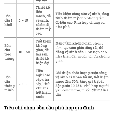
Thiết kế
liền
Tiết kiệm công sức vệ sinh
,
tăng
Bồn
mạch
,
dễ
tính thẩm mỹ
cho phòng tắm,
cầu 1
2 – 15
vệ sinh
,
độ bền cao
. Phù hợp chung cư,
khối
xả êm ái
,
nhà phố.
thẩm mỹ
cao
.
Tiết kiệm
Nâng tầm không gian
phòng
Bồn
không
tắm,
tạo cảm giác rộng rãi
,
dễ
cầu
gian
,
dễ
10 – 50
dàng vệ sinh sàn
. Phù hợp cho
treo
lau sàn
,
nhà hiện đại, muốn tối ưu không
tường
thiết kế
gian.
hiện đại
.
Tiện
Cải thiện chất lượng cuộc sống
,
nghi cao
Bồn
vệ sinh cá nhân tối ưu
,
tiết kiệm
cấp
(rửa,
cầu
nước đến 50%
,
tăng giá trị bất
20 – 80
sấy, khử
thông
động sản 10-15%
. Phù hợp người
khuẩn),
minh
yêu công nghệ, muốn
đầu tư lâu
tiết kiệm
dài
.
nước
.
Tiêu chí chọn bồn cầu phù hợp gia đình