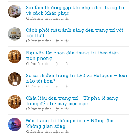
Mẹo
không
–
bố
Sai lầm thường gặp khi chọn đèn trang trí
gian
Khi
trí
và cách khắc phục
lung
ánh
đèn
linh
ở
Chức năng bình luận bị tắt
sáng
trang
Sai
trở
trí
lầm
Cách phối màu ánh sáng đèn trang trí với
thành
tiết
thường
nội thất
tác
kiệm
gặp
phẩm
ở
Chức năng bình luận bị tắt
điện
khi
Cách
nhưng
chọn
phối
Nguyên tắc chọn đèn trang trí theo diện
vẫn
đèn
màu
tích phòng
đẹp
trang
ánh
ở
Chức năng bình luận bị tắt
trí
sáng
Nguyên
và
đèn
tắc
So sánh đèn trang trí LED và Halogen – loại
cách
trang
chọn
nào tốt hơn?
khắc
trí
đèn
phục
ở
Chức năng bình luận bị tắt
với
trang
So
nội
trí
sánh
Chất liệu đèn trang trí – Từ pha lê sang
thất
theo
đèn
trọng đến tre mây mộc mạc
diện
trang
ở
Chức năng bình luận bị tắt
tích
trí
Chất
phòng
LED
liệu
Đèn trang trí thông minh – Nâng tầm
và
đèn
không gian sống
Halogen
trang
ở
Chức năng bình luận bị tắt
–
trí
Đèn