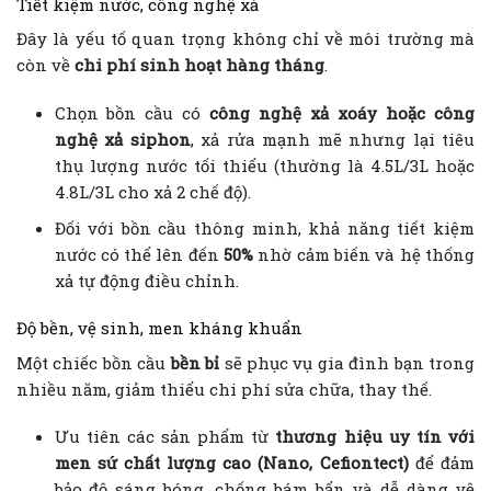
Tiết kiệm nước, công nghệ xả
Đây là yếu tố quan trọng không chỉ về môi trường mà
còn về
chi phí sinh hoạt hàng tháng
.
Chọn bồn cầu có
công nghệ xả xoáy hoặc công
nghệ xả siphon
, xả rửa mạnh mẽ nhưng lại tiêu
thụ lượng nước tối thiểu (thường là 4.5L/3L hoặc
4.8L/3L cho xả 2 chế độ).
Đối với bồn cầu thông minh, khả năng tiết kiệm
nước có thể lên đến
50%
nhờ cảm biến và hệ thống
xả tự động điều chỉnh.
Độ bền, vệ sinh, men kháng khuẩn
Một chiếc bồn cầu
bền bỉ
sẽ phục vụ gia đình bạn trong
nhiều năm, giảm thiểu chi phí sửa chữa, thay thế.
Ưu tiên các sản phẩm từ
thương hiệu uy tín với
men sứ chất lượng cao (Nano, Cefiontect)
để đảm
bảo độ sáng bóng, chống bám bẩn và dễ dàng vệ