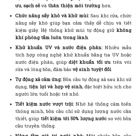
ưu
,
sạch sẽ
và
thân thiện môi trường
hơn.
Chức năng sấy khô và khử mùi:
Sau khi rửa, chức
năng sấy khô giúp bạn cảm thấy dễ chịu và tiết
kiệm giấy. Hệ thống khử mùi tự động giữ
không
khí phòng tắm luôn trong lành
.
Khử khuẩn UV và nước điện phân:
Nhiều mẫu
tích hợp công nghệ khử khuẩn bằng tia UV hoặc
nước điện phân, giúp
diệt khuẩn tối ưu
trên vòi
rửa và lòng bồn, đảm bảo
vệ sinh tuyệt đối
.
Tự động xả cảm ứng:
Bồn cầu tự động xả sau khi sử
dụng,
tiện lợi và hợp vệ sinh
, đặc biệt hữu ích cho
người lớn tuổi hoặc trẻ nhỏ.
Tiết kiệm nước vượt trội:
Nhờ hệ thống cảm biến
thông minh, bồn cầu chỉ sử dụng lượng nước cần
thiết, giúp
tiết kiệm tới 50% lượng nước
so với bồn
cầu truyền thống.
Nâng tầm giá trị ngôi nhà:
Một chiếc bồn cầu