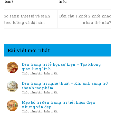
bạn?
hiểu
So sánh thiết bị vệ sinh
Bồn cầu 1 khối 2 khối khác
treo tường và đặt sàn
nhau thế nào?
Bài viết mới nhất
Đèn trang trí lễ hội, sự kiện – Tạo không
gian lung linh
ở
Chức năng bình luận bị tắt
Đèn
trang
Đèn trang trí nghệ thuật – Khi ánh sáng trở
trí
thành tác phẩm
lễ
ở
Chức năng bình luận bị tắt
hội,
Đèn
sự
trang
Mẹo bố trí đèn trang trí tiết kiệm điện
kiện
trí
nhưng vẫn đẹp
–
nghệ
ở
Chức năng bình luận bị tắt
Tạo
thuật