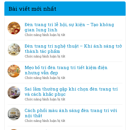
Bài viết mới nhất
Đèn trang trí lễ hội, sự kiện – Tạo không
gian lung linh
ở
Chức năng bình luận bị tắt
Đèn
trang
Đèn trang trí nghệ thuật – Khi ánh sáng trở
trí
thành tác phẩm
lễ
ở
Chức năng bình luận bị tắt
hội,
Đèn
sự
trang
Mẹo bố trí đèn trang trí tiết kiệm điện
kiện
trí
nhưng vẫn đẹp
–
nghệ
ở
Chức năng bình luận bị tắt
Tạo
thuật
Mẹo
không
–
bố
Sai lầm thường gặp khi chọn đèn trang trí
gian
Khi
trí
và cách khắc phục
lung
ánh
đèn
linh
ở
Chức năng bình luận bị tắt
sáng
trang
Sai
trở
trí
lầm
Cách phối màu ánh sáng đèn trang trí với
thành
tiết
thường
nội thất
tác
kiệm
gặp
phẩm
ở
Chức năng bình luận bị tắt
điện
khi
Cách
nhưng
chọn