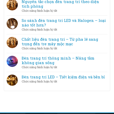
phối
Nguyên tắc chọn đèn trang trí theo diện
vẫn
đèn
màu
tích phòng
đẹp
trang
ánh
ở
Chức năng bình luận bị tắt
trí
sáng
Nguyên
và
đèn
tắc
So sánh đèn trang trí LED và Halogen – loại
cách
trang
chọn
nào tốt hơn?
khắc
trí
đèn
phục
ở
Chức năng bình luận bị tắt
với
trang
So
nội
trí
sánh
Chất liệu đèn trang trí – Từ pha lê sang
thất
theo
đèn
trọng đến tre mây mộc mạc
diện
trang
ở
Chức năng bình luận bị tắt
tích
trí
Chất
phòng
LED
liệu
Đèn trang trí thông minh – Nâng tầm
và
đèn
không gian sống
Halogen
trang
ở
Chức năng bình luận bị tắt
–
trí
Đèn
loại
–
trang
Đèn trang trí LED – Tiết kiệm điện và bền bỉ
nào
Từ
trí
tốt
ở
Chức năng bình luận bị tắt
pha
thông
hơn?
Đèn
lê
minh
trang
sang
–
trí
trọng
Nâng
LED
đến
tầm
–
tre
không
Tiết
mây
gian
kiệm
mộc