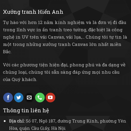
sống
điện
mạc
và
Xưởng tranh Hiển Anh
bền
bỉ
Tự hào với hơn 12 năm kinh nghiệm và là đơn vị đi đầu
trong lĩnh vực in ấn tranh treo tường, đặc biệt là công
nghệ in UV trên vải Canvas, vải lụa,... Chúng tôi tự tin là
một trong những xưởng tranh Canvas lớn nhất miền
Bắc.
Với các phương tiện hiện đại, phong phú và đa dạng về
chủng loại, chúng tôi sẵn sàng đáp ứng mọi nhu cầu
của Quý khách.
Thông tin liên hệ
Địa chỉ:
Số 07, Ngõ 187, đường Trung Kính, phường Yên
Hòa, quận Cầu Giấy, Hà Nội