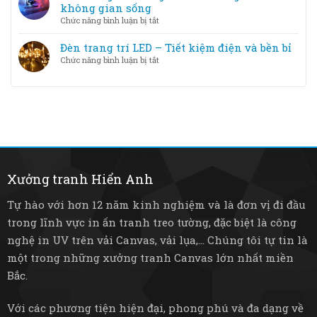
đèn
không gian sống
Halogen
trang
ở
Chức năng bình luận bị tắt
–
trí
Đèn
loại
–
trang
Đèn trang trí LED – Tiết kiệm điện và bền bỉ
nào
Từ
trí
tốt
ở
Chức năng bình luận bị tắt
pha
thông
hơn?
Đèn
lê
minh
trang
sang
–
trí
trọng
Nâng
LED
đến
tầm
–
tre
không
Tiết
mây
gian
kiệm
mộc
sống
điện
mạc
và
Xưởng tranh Hiển Anh
bền
bỉ
Tự hào với hơn 12 năm kinh nghiệm và là đơn vị đi đầu
trong lĩnh vực in ấn tranh treo tường, đặc biệt là công
nghệ in UV trên vải Canvas, vải lụa,... Chúng tôi tự tin là
một trong những xưởng tranh Canvas lớn nhất miền
Bắc.
Với các phương tiện hiện đại, phong phú và đa dạng về