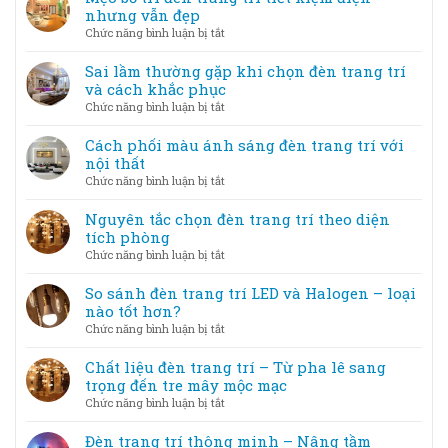
kiện
trí
nhưng vẫn đẹp
–
nghệ
ở
Chức năng bình luận bị tắt
Tạo
thuật
Mẹo
không
–
bố
Sai lầm thường gặp khi chọn đèn trang trí
gian
Khi
trí
và cách khắc phục
lung
ánh
đèn
linh
ở
Chức năng bình luận bị tắt
sáng
trang
Sai
trở
trí
lầm
Cách phối màu ánh sáng đèn trang trí với
thành
tiết
thường
nội thất
tác
kiệm
gặp
phẩm
ở
Chức năng bình luận bị tắt
điện
khi
Cách
nhưng
chọn
phối
Nguyên tắc chọn đèn trang trí theo diện
vẫn
đèn
màu
tích phòng
đẹp
trang
ánh
ở
Chức năng bình luận bị tắt
trí
sáng
Nguyên
và
đèn
tắc
So sánh đèn trang trí LED và Halogen – loại
cách
trang
chọn
nào tốt hơn?
khắc
trí
đèn
phục
ở
Chức năng bình luận bị tắt
với
trang
So
nội
trí
sánh
Chất liệu đèn trang trí – Từ pha lê sang
thất
theo
đèn
trọng đến tre mây mộc mạc
diện
trang
ở
Chức năng bình luận bị tắt
tích
trí
Chất
phòng
LED
liệu
Đèn trang trí thông minh – Nâng tầm
và