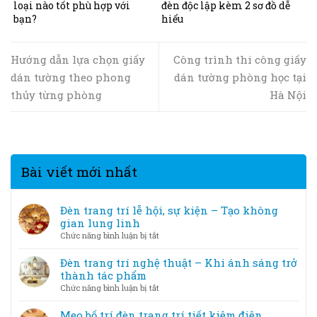
loại nào tốt phù hợp với
đèn độc lập kèm 2 sơ đồ dễ
bạn?
hiểu
Hướng dẫn lựa chọn giấy
Công trình thi công giấy
dán tường theo phong
dán tường phòng học tại
thủy từng phòng
Hà Nội
Bài viết mới nhất
Đèn trang trí lễ hội, sự kiện – Tạo không
gian lung linh
ở
Chức năng bình luận bị tắt
Đèn
trang
Đèn trang trí nghệ thuật – Khi ánh sáng trở
trí
thành tác phẩm
lễ
ở
Chức năng bình luận bị tắt
hội,
Đèn
sự
trang
Mẹo bố trí đèn trang trí tiết kiệm điện