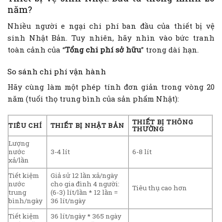
năm?
Nhiều người e ngại chi phí ban đầu của thiết bị vệ
sinh Nhật Bản. Tuy nhiên, hãy nhìn vào bức tranh
toàn cảnh của “
Tổng chi phí sở hữu
” trong dài hạn.
So sánh chi phí vận hành
Hãy cùng làm một phép tính đơn giản trong vòng 20
năm (tuổi thọ trung bình của sản phẩm Nhật):
THIẾT BỊ THÔNG
TIÊU CHÍ
THIẾT BỊ NHẬT BẢN
THƯỜNG
Lượng
nước
3-4 lít
6-8 lít
xả/lần
Tiết kiệm
Giả sử 12 lần xả/ngày
nước
cho gia đình 4 người:
Tiêu thụ cao hơn
trung
(6-3) lít/lần * 12 lần =
bình/ngày
36 lít/ngày
Tiết kiệm
36 lít/ngày * 365 ngày