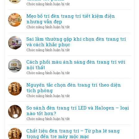
lễ
ở
Chức năng bình luận bị tắt
hội,
Đèn
sự
trang
Mẹo bố trí đèn trang trí tiết kiệm điện
kiện
trí
nhưng vẫn đẹp
–
nghệ
ở
Chức năng bình luận bị tắt
Tạo
thuật
Mẹo
không
–
bố
Sai lầm thường gặp khi chọn đèn trang trí
gian
Khi
trí
và cách khắc phục
lung
ánh
đèn
linh
ở
Chức năng bình luận bị tắt
sáng
trang
Sai
trở
trí
lầm
Cách phối màu ánh sáng đèn trang trí với
thành
tiết
thường
nội thất
tác
kiệm
gặp
phẩm
ở
Chức năng bình luận bị tắt
điện
khi
Cách
nhưng
chọn
phối
Nguyên tắc chọn đèn trang trí theo diện
vẫn
đèn
màu
tích phòng
đẹp
trang
ánh
ở
Chức năng bình luận bị tắt
trí
sáng
Nguyên
và
đèn
tắc
So sánh đèn trang trí LED và Halogen – loại
cách
trang
chọn
nào tốt hơn?
khắc
trí
đèn
phục
ở
Chức năng bình luận bị tắt
với
trang
So
nội
trí
sánh
Chất liệu đèn trang trí – Từ pha lê sang
thất
theo
đèn
trọng đến tre mây mộc mạc
diện