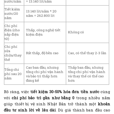
nước/năm
= 13.140 lít/năm
Tiết kiệm
13.140 lít/năm * 20
nước/20
năm = 262.800 lít
năm
Chi phí
điện (cho
Thấp, công nghệ tiết
Không có
nắp điện
kiệm điện
tử)
Chi phí
sửa
Rất thấp, độ bền cao
Cao, có thể thay 2-3 lần
chữa/thay
thế
Cao ban đầu, nhưng
Thấp ban đầu, nhưng
Tổng chi
tổng chi phí vận hành
tổng chi phí vận hành
phí sau 20
và bảo trì thấp hơn
và thay thế có thể cao
năm
đáng kể
hơn
Rõ ràng, việc
tiết kiệm 30-50% hóa đơn tiền nước
cùng
với
chi phí bảo trì gần như bằng 0
trong nhiều năm
giúp thiết bị vệ sinh Nhật Bản trở thành một
khoản
đầu tư sinh lời về lâu dài
. Dù giá thành ban đầu cao