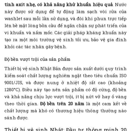
tính axit nhẹ, có khả năng khử khuẩn hiệu quả
. Nước
này được sử dụng để tự động làm sạch vòi rửa của
washlet sau mỗi lần sử dụng, và đôi khi phun trực tiếp
lên bề mặt lòng bồn cầu để ngăn chặn sự phát triển của
vi khuẩn và nấm mốc. Các giải pháp kháng khuẩn này
tạo ra một môi trường vệ sinh tối ưu, bảo vệ gia đình
khỏi các tác nhân gây bệnh.
Độ bền vượt trội của sản phẩm
Thiết bị vệ sinh Nhật Bản được sản xuất dưới quy trình
kiểm soát chất lượng nghiêm ngặt theo tiêu chuẩn ISO
9001/JIS, và được nung ở nhiệt độ rất cao (khoảng
1280°C). Điều này tạo nên sản phẩm có độ cứng, độ bền
và khả năng chịu lực vượt trội, ít bị nứt vỡ hay ố vàng
theo thời gian.
Độ bền trên 20 năm
là một cam kết về
chất lượng mà khó có thương hiệu thông thường nào
sánh được.
Thiết bị vệ sinh Nhật: Đầu tư thông minh 20