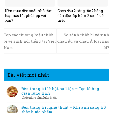
Nên mua đèn sưởi nhà tắm
Cách đấu 2 công tắc 2 bóng
loại nào tốt phù hợp với
đèn độc lập kèm 2 sơ đồ dễ
bạn?
hiểu
Top các thương hiệu thiết
So sánh thiết bị vệ sinh
bị vệ sinh nổi tiếng tại Việt
châu Âu và châu Á loại nào
Nam
tốt?
Bài viết mới nhất
Đèn trang trí lễ hội, sự kiện – Tạo không
gian lung linh
ở
Chức năng bình luận bị tắt
Đèn
trang
Đèn trang trí nghệ thuật – Khi ánh sáng trở
trí
thành tác phẩm