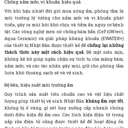
Chống nấm mốc, vi khuẩn hiệu quả
Với khí hậu nhiệt đới gió mùa nóng ẩm, phòng tắm là
môi trường lý tưởng cho nấm mốc và vi khuẩn phát
triển, gây ra mùi hôi khó chịu và tiềm ẩn nguy cơ bệnh
tật. Các công nghệ men sứ chống bám bẩn (CeFiONtect,
Aqua Ceramic) và giải pháp kháng khuẩn (EWATER+)
của thiết bị Nhật Bản được thiết kế để
chống lại những
thách thức này một cách hiệu quả
. Bề mặt siêu mịn,
không kẽ hở giúp ngăn chặn sự tích tụ của mảng bám,
nấm mốc, và các tác nhân gây mùi, giữ cho phòng tắm
luôn khô thoáng, sạch sẽ và vệ sinh.
Độ bền, hiệu suất môi trường ẩm
Quy trình sản xuất tiêu chuẩn cao và vật liệu chất
lượng giúp thiết bị vệ sinh Nhật Bản
kháng ẩm cực tốt
,
không bị ố vàng, gỉ sét hay xuống cấp nhanh chóng
dưới điều kiện độ ẩm cao. Các linh kiện điện tử trong
nắp rửa điện tử cũng được thiết kế để hoạt động ổn