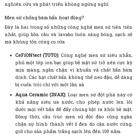
nghiên cứu và phát triển không ngừng nghỉ.
Men sứ chống bám bẩn hoạt động?
Đây là hai trong số những công nghệ men sứ tiên tiến
nhất, giúp bồn cầu và lavabo luôn sáng bóng, sạch sẽ
mà không tốn công cọ rửa.
CeFiONtect (TOTO):
Công nghệ men sứ siêu nhẵn,
phủ một lớp ion bạc giúp bề mặt sứ trở nên cực kỳ
mịn màng, ngăn chặn vi khuẩn và chất bẩn bám
dính. Các hạt chất bẩn không thể neo đậu, dễ dàng
bị cuốn trôi chỉ với một lần xả.
Aqua Ceramic (INAX):
Loại men sứ đột phá này có
khả năng siêu ưa nước, cho phép nước len lỏi
dưới mọi vết bẩn để đẩy chúng bật ra khỏi bề mặt.
Đồng thời, cấu trúc men sứ độc đáo cũng ngăn
chặn sự hình thành vết ố đen do cặn nước cứng,
giữ cho sản phẩm trắng sạch lên đến 100 năm.