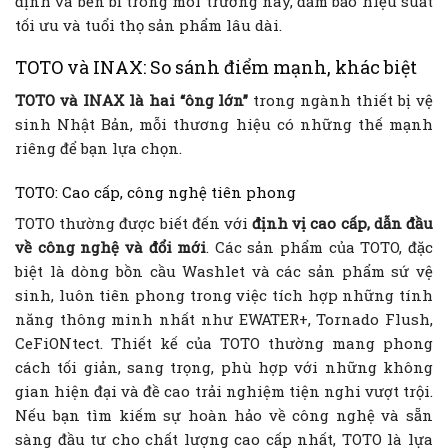
định và bền bỉ trong môi trường này, đảm bảo hiệu suất
tối ưu và tuổi thọ sản phẩm lâu dài.
TOTO và INAX: So sánh điểm mạnh, khác biệt
TOTO và INAX là hai “ông lớn”
trong ngành thiết bị vệ
sinh Nhật Bản, mỗi thương hiệu có những thế mạnh
riêng để bạn lựa chọn.
TOTO: Cao cấp, công nghệ tiên phong
TOTO thường được biết đến với
định vị cao cấp, dẫn đầu
về công nghệ và đổi mới
. Các sản phẩm của TOTO, đặc
biệt là dòng bồn cầu Washlet và các sản phẩm sứ vệ
sinh, luôn tiên phong trong việc tích hợp những tính
năng thông minh nhất như EWATER+, Tornado Flush,
CeFiONtect. Thiết kế của TOTO thường mang phong
cách tối giản, sang trọng, phù hợp với những không
gian hiện đại và đề cao trải nghiệm tiện nghi vượt trội.
Nếu bạn tìm kiếm sự hoàn hảo về công nghệ và sẵn
sàng đầu tư cho chất lượng cao cấp nhất, TOTO là lựa