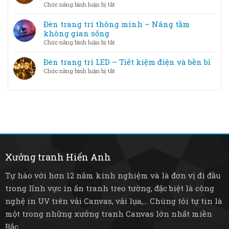
trang
ở
Chức năng bình luận bị tắt
tích
trí
Chất
phòng
LED
liệu
Đèn trang trí thông minh – Nâng tầm
và
đèn
không gian sống
Halogen
trang
ở
Chức năng bình luận bị tắt
–
trí
Đèn
loại
–
trang
Đèn trang trí LED – Tiết kiệm điện và bền bỉ
nào
Từ
trí
tốt
ở
Chức năng bình luận bị tắt
pha
thông
hơn?
Đèn
lê
minh
trang
sang
–
trí
trọng
Nâng
LED
đến
tầm
–
tre
không
Tiết
mây
gian
kiệm
mộc
sống
điện
mạc
và
Xưởng tranh Hiển Anh
bền
bỉ
Tự hào với hơn 12 năm kinh nghiệm và là đơn vị đi đầu
trong lĩnh vực in ấn tranh treo tường, đặc biệt là công
nghệ in UV trên vải Canvas, vải lụa,... Chúng tôi tự tin là
một trong những xưởng tranh Canvas lớn nhất miền
Bắc.