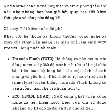
Nhờ những công nghệ này, việc vệ sinh phòng tắm trở
nên
nhẹ nhàng hơn bao giờ hết
, giúp bạn
tiết kiệm
thời gian và công sức đáng kể
.
Xả xoáy: Tiết kiệm nước đột phá
Khác với hệ thống xả thông thường, công nghệ xả
xoáy của Nhật Bản mang lại hiệu quả làm sạch vượt
trội với lượng nước tối thiểu.
Tornado Flush (TOTO):
Hệ thống xả này tạo ra một
dòng nước xoáy 360 độ mạnh mẽ, rửa trôi mọi chất
bẩn trên toàn bộ lòng bồn cầu một cách nhanh
chóng và yên tĩnh. Khác biệt rõ rệt so với xả vành
(rim-style) truyền thống, Tornado Flush không có
vành rỗng, hạn chế vi khuẩn tích tụ.
ECO 4.5/3.0L (INAX):
INAX cũng phát triển công
nghệ xả tiết kiệm nước hiệu quả, chỉ sử dụng
khoảng 4.5 lít cho xả đại và 3 lít cho xả tiểu.