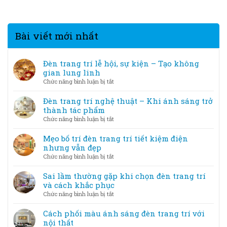
Bài viết mới nhất
Đèn trang trí lễ hội, sự kiện – Tạo không
gian lung linh
ở
Chức năng bình luận bị tắt
Đèn
trang
Đèn trang trí nghệ thuật – Khi ánh sáng trở
trí
thành tác phẩm
lễ
ở
Chức năng bình luận bị tắt
hội,
Đèn
sự
trang
Mẹo bố trí đèn trang trí tiết kiệm điện
kiện
trí
nhưng vẫn đẹp
–
nghệ
ở
Chức năng bình luận bị tắt
Tạo
thuật
Mẹo
không
–
bố
Sai lầm thường gặp khi chọn đèn trang trí
gian
Khi
trí
và cách khắc phục
lung
ánh
đèn
linh
ở
Chức năng bình luận bị tắt
sáng
trang
Sai
trở
trí
lầm
Cách phối màu ánh sáng đèn trang trí với
thành
tiết
thường
nội thất
tác
kiệm