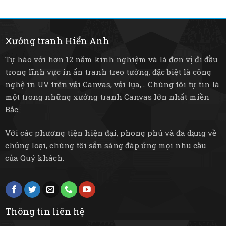
tre
không
Tiết
mây
gian
kiệm
mộc
sống
điện
mạc
và
Xưởng tranh Hiển Anh
bền
bỉ
Tự hào với hơn 12 năm kinh nghiệm và là đơn vị đi đầu
trong lĩnh vực in ấn tranh treo tường, đặc biệt là công
nghệ in UV trên vải Canvas, vải lụa,... Chúng tôi tự tin là
một trong những xưởng tranh Canvas lớn nhất miền
Bắc.
Với các phương tiện hiện đại, phong phú và đa dạng về
chủng loại, chúng tôi sẵn sàng đáp ứng mọi nhu cầu
của Quý khách.
Thông tin liên hệ