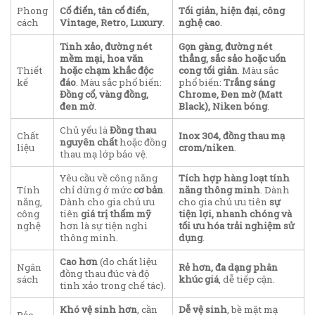
Phong
Cổ điển, tân cổ điển,
Tối giản, hiện đại, công
cách
Vintage, Retro, Luxury
.
nghệ cao
.
Tinh xảo, đường nét
Gọn gàng, đường nét
mềm mại, hoa văn
thẳng, sắc sảo hoặc uốn
Thiết
hoặc chạm khắc độc
cong tối giản
. Màu sắc
kế
đáo
. Màu sắc phổ biến:
phổ biến:
Trắng sáng
Đồng cổ, vàng đồng,
Chrome, Đen mờ (Matt
đen mờ
.
Black), Niken bóng
.
Chủ yếu là
Đồng thau
Chất
Inox 304, đồng thau mạ
nguyên chất
hoặc đồng
liệu
crom/niken
.
thau mạ lớp bảo vệ.
Yêu cầu về công năng
Tích hợp hàng loạt tính
Tính
chỉ dừng ở mức
cơ bản
.
năng thông minh
. Dành
năng,
Dành cho gia chủ ưu
cho gia chủ ưu tiên
sự
công
tiên
giá trị thẩm mỹ
tiện lợi, nhanh chóng và
nghệ
hơn là sự tiện nghi
tối ưu hóa trải nghiệm sử
thông minh.
dụng
.
Cao hơn
(do chất liệu
Ngân
Rẻ hơn, đa dạng phân
đồng thau đúc và độ
sách
khúc giá
, dễ tiếp cận.
tinh xảo trong chế tác).
Khó vệ sinh hơn
, cần
Dễ vệ sinh
, bề mặt mạ