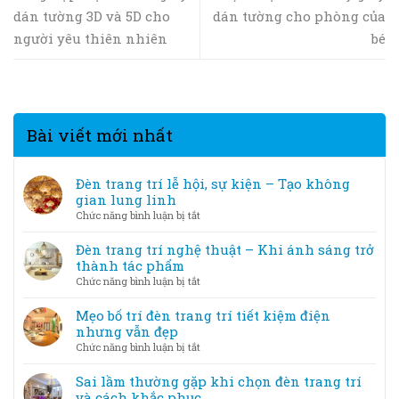
dán tường 3D và 5D cho
dán tường cho phòng của
người yêu thiên nhiên
bé
Bài viết mới nhất
Đèn trang trí lễ hội, sự kiện – Tạo không
gian lung linh
ở
Chức năng bình luận bị tắt
Đèn
trang
Đèn trang trí nghệ thuật – Khi ánh sáng trở
trí
thành tác phẩm
lễ
ở
Chức năng bình luận bị tắt
hội,
Đèn
sự
trang
Mẹo bố trí đèn trang trí tiết kiệm điện
kiện
trí
nhưng vẫn đẹp
–
nghệ
ở
Chức năng bình luận bị tắt
Tạo
thuật
Mẹo
không
–
bố
Sai lầm thường gặp khi chọn đèn trang trí
gian
Khi
trí
và cách khắc phục
lung