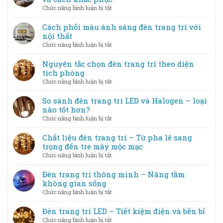
ánh
đèn
linh
ở
Chức năng bình luận bị tắt
sáng
trang
Sai
trở
trí
lầm
Cách phối màu ánh sáng đèn trang trí với
thành
tiết
thường
nội thất
tác
kiệm
gặp
phẩm
ở
Chức năng bình luận bị tắt
điện
khi
Cách
nhưng
chọn
phối
Nguyên tắc chọn đèn trang trí theo diện
vẫn
đèn
màu
tích phòng
đẹp
trang
ánh
ở
Chức năng bình luận bị tắt
trí
sáng
Nguyên
và
đèn
tắc
So sánh đèn trang trí LED và Halogen – loại
cách
trang
chọn
nào tốt hơn?
khắc
trí
đèn
phục
ở
Chức năng bình luận bị tắt
với
trang
So
nội
trí
sánh
Chất liệu đèn trang trí – Từ pha lê sang
thất
theo
đèn
trọng đến tre mây mộc mạc
diện
trang
ở
Chức năng bình luận bị tắt
tích
trí
Chất
phòng
LED
liệu
Đèn trang trí thông minh – Nâng tầm
và
đèn
không gian sống
Halogen
trang
ở
Chức năng bình luận bị tắt
–
trí
Đèn
loại
–
trang
Đèn trang trí LED – Tiết kiệm điện và bền bỉ
nào
Từ
trí
tốt
ở
Chức năng bình luận bị tắt
pha