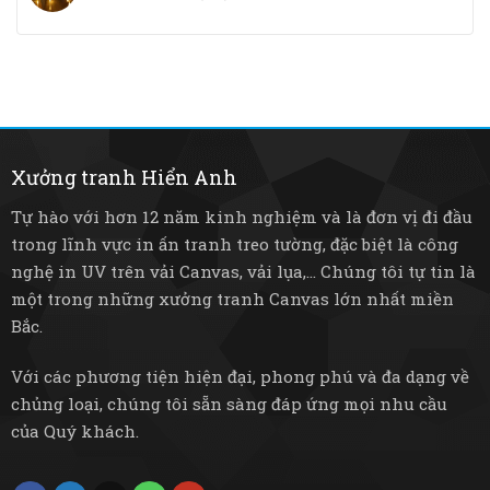
thông
hơn?
Đèn
lê
minh
trang
sang
–
trí
trọng
Nâng
LED
đến
tầm
–
tre
không
Tiết
mây
gian
kiệm
mộc
sống
điện
mạc
và
Xưởng tranh Hiển Anh
bền
bỉ
Tự hào với hơn 12 năm kinh nghiệm và là đơn vị đi đầu
trong lĩnh vực in ấn tranh treo tường, đặc biệt là công
nghệ in UV trên vải Canvas, vải lụa,... Chúng tôi tự tin là
một trong những xưởng tranh Canvas lớn nhất miền
Bắc.
Với các phương tiện hiện đại, phong phú và đa dạng về
chủng loại, chúng tôi sẵn sàng đáp ứng mọi nhu cầu
của Quý khách.