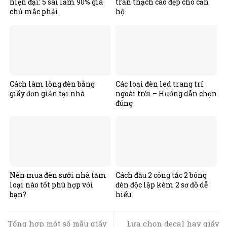
hiện đại: 5 sai lầm 90% gia
trần thạch cao đẹp cho căn
chủ mắc phải
hộ
Cách làm lồng đèn bằng
Các loại đèn led trang trí
giấy đơn giản tại nhà
ngoài trời – Hướng dẫn chọn
đúng
Nên mua đèn sưởi nhà tắm
Cách đấu 2 công tắc 2 bóng
loại nào tốt phù hợp với
đèn độc lập kèm 2 sơ đồ dễ
bạn?
hiểu
Tổng hợp một số mẫu giấy
Lựa chọn decal hay giấy