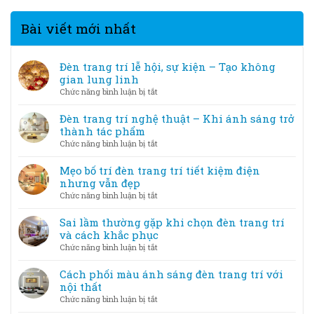
Bài viết mới nhất
Đèn trang trí lễ hội, sự kiện – Tạo không
gian lung linh
ở
Chức năng bình luận bị tắt
Đèn
trang
Đèn trang trí nghệ thuật – Khi ánh sáng trở
trí
thành tác phẩm
lễ
ở
Chức năng bình luận bị tắt
hội,
Đèn
sự
trang
Mẹo bố trí đèn trang trí tiết kiệm điện
kiện
trí
nhưng vẫn đẹp
–
nghệ
ở
Chức năng bình luận bị tắt
Tạo
thuật
Mẹo
không
–
bố
Sai lầm thường gặp khi chọn đèn trang trí
gian
Khi
trí
và cách khắc phục
lung
ánh
đèn
linh
ở
Chức năng bình luận bị tắt
sáng
trang
Sai
trở
trí
lầm
Cách phối màu ánh sáng đèn trang trí với
thành
tiết
thường
nội thất
tác
kiệm
gặp
phẩm
ở
Chức năng bình luận bị tắt
điện
khi
Cách
nhưng