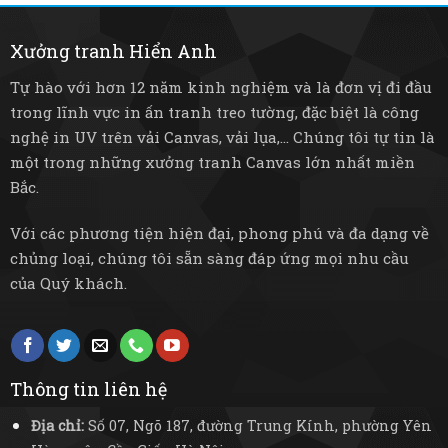
kiệm
mộc
sống
điện
mạc
và
Xưởng tranh Hiển Anh
bền
bỉ
Tự hào với hơn 12 năm kinh nghiệm và là đơn vị đi đầu
trong lĩnh vực in ấn tranh treo tường, đặc biệt là công
nghệ in UV trên vải Canvas, vải lụa,... Chúng tôi tự tin là
một trong những xưởng tranh Canvas lớn nhất miền
Bắc.
Với các phương tiện hiện đại, phong phú và đa dạng về
chủng loại, chúng tôi sẵn sàng đáp ứng mọi nhu cầu
của Quý khách.
Thông tin liên hệ
Địa chỉ:
Số 07, Ngõ 187, đường Trung Kính, phường Yên