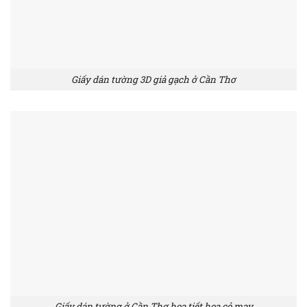
Giấy dán tường 3D giả gạch ở Cần Thơ
Giấy dán tường ở Cần Thơ họa tiết hoa cỏ may