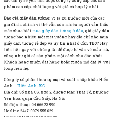
các đại lý sẽ yên tâm được công ty cung cấp các sản
phẩm cao cấp, chất lượng với giá cả hợp lý nhất
Báo giá giấy dán tường:
Vì là xu hướng mới của các
gia đình, chính vì thế vẫn còn nhiều người vẫn thắc
mắc chưa biết
mua giấy dán tường ở đâu
, giá giấy dán
tường bao nhiêu một mét vuông hay địa chỉ nào mua
giấy dán tường rẻ đẹp và uy tín nhất ở Cần Thơ? Hãy
liên hệ ngay với chúng tôi để được tư vấn về mẫu mã,
cũng như giá cả sản phẩm một cách chu đáo nhất.
Khách hàng muốn đặt hàng hoặc muốn mở đại lý vui
lòng liên hệ:
Công ty cổ phần thương mại và xuất nhập khẩu Hiển
Anh –
Hiển Anh JSC
Địa chỉ: Số nhà C8, ngõ 2, đường Mạc Thái Tổ, phường
Yên Hoà, quận Cầu Giấy, Hà Nội
Số điện thoại: 04.666.23.990
Hotline 24/7: 0979.555.629