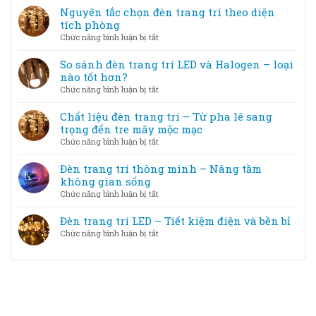
chọn
phối
Nguyên tắc chọn đèn trang trí theo diện
vẫn
đèn
màu
tích phòng
đẹp
trang
ánh
ở
Chức năng bình luận bị tắt
trí
sáng
Nguyên
và
đèn
tắc
So sánh đèn trang trí LED và Halogen – loại
cách
trang
chọn
nào tốt hơn?
khắc
trí
đèn
phục
ở
Chức năng bình luận bị tắt
với
trang
So
nội
trí
sánh
Chất liệu đèn trang trí – Từ pha lê sang
thất
theo
đèn
trọng đến tre mây mộc mạc
diện
trang
ở
Chức năng bình luận bị tắt
tích
trí
Chất
phòng
LED
liệu
Đèn trang trí thông minh – Nâng tầm
và
đèn
không gian sống
Halogen
trang
ở
Chức năng bình luận bị tắt
–
trí
Đèn
loại
–
trang
Đèn trang trí LED – Tiết kiệm điện và bền bỉ
nào
Từ
trí
tốt
ở
Chức năng bình luận bị tắt
pha
thông
hơn?
Đèn
lê
minh
trang
sang
–
trí
trọng
Nâng
LED
đến
tầm
–
tre
không
Tiết
mây
gian