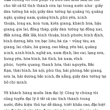
cho tất cả 62 tỉnh thành còn lại trong nước như : giấy
dán tường hà nội, giấy dán tường tại quảng trị, quảng
ngãi, quảng nam, quảng bình, phú yên, ninh
thuận, long an, kon tum, kiên giang, khách hòa, hậu
giang, gia lai, đồng tháp, giấy dán tường tại đồng nai,
đắk nông, đắk lắk, bình thuận, bình phước, bình định,
bình dương, bến tre, bạc liêu, bà rịa – vũng tàu, an
giang, lai châu, hà giang, cao bằng, yên bái, quảng
ninh, ninh bình, nghệ an, nam định, lào cai, lạng sơn,
hưng yên, hòa bình, hà tĩnh, hà nam, vĩnh
phúc, tuyên quang, thanh hóa, thái nguyên, Bắc
Kạn, thái bình, hà nội, phú thọ, hải phòng, bắc giang,
sơn la, hải dương, bắc ninh, đà nẵng, giấy dán tường tại
hồ chí minh.
Về khách hàng muốn làm đại lý: Công ty chúng tôi
cũng tuyển đại lý ở tất cả các tỉnh thành trong
nước, điều kiện thủ tục dễ dàng, triết khấu cao, đặc biệt