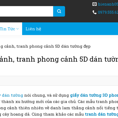
hienanh0
0979.555.6
Tin Tức
Liên hệ
g cảnh, tranh phong cảnh 5D dán tường đẹp
cảnh, tranh phong cảnh 5D dán tườ
y
dán
tường
nói chung, và sử dụng
giấy dán tường 3D pho
rở thành xu hướng mới của các gia chủ. Các mẫu tranh pho
ong cảnh thiên nhiên về danh lam thắng cảnh nổi tiếng 
ừng cây hoang dã. Cùng tham khảo các mẫu
tranh dán tườn