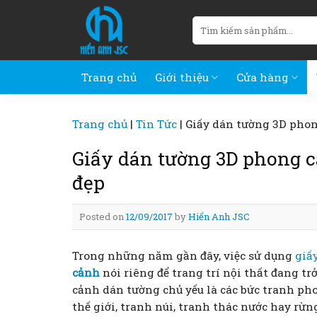
Skip
Tìm
to
kiếm:
content
Trang chủ
Giới thiệu
Cửa hàng
Trang chủ
|
Tin Tức
|
Giấy dán tường 3D phon
Giấy dán tường 3D phong 
đẹp
Posted on
12/09/2017
by
Hiển Anh JSC
Trong những năm gần đây, việc sử dụng
giấ
cảnh
nói riêng để trang trí nội thất đang t
cảnh dán tường chủ yếu là các bức tranh ph
thế giới, tranh núi, tranh thác nước hay r