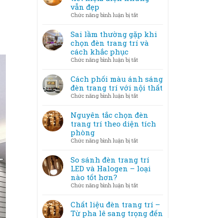
nghệ
vẫn đẹp
không
thuật
ở
Chức năng bình luận bị tắt
gian
–
Mẹo
lung
Khi
bố
Sai lầm thường gặp khi
linh
ánh
trí
chọn đèn trang trí và
sáng
đèn
cách khắc phục
trở
trang
ở
Chức năng bình luận bị tắt
thành
trí
Sai
tác
tiết
lầm
Cách phối màu ánh sáng
phẩm
kiệm
thường
đèn trang trí với nội thất
điện
gặp
ở
Chức năng bình luận bị tắt
nhưng
khi
Cách
vẫn
chọn
phối
Nguyên tắc chọn đèn
đẹp
đèn
màu
trang trí theo diện tích
trang
ánh
phòng
trí
sáng
ở
Chức năng bình luận bị tắt
và
đèn
Nguyên
cách
trang
tắc
So sánh đèn trang trí
khắc
trí
chọn
LED và Halogen – loại
phục
với
đèn
nào tốt hơn?
nội
trang
ở
Chức năng bình luận bị tắt
thất
trí
So
theo
sánh
Chất liệu đèn trang trí –
diện
đèn
Từ pha lê sang trọng đến
tích