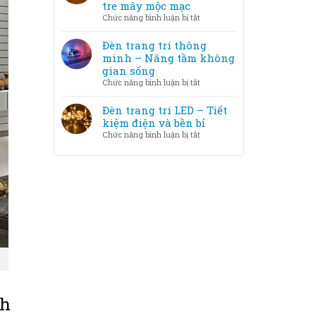
trang
tre mây mộc mạc
phòng
trí
ở
Chức năng bình luận bị tắt
LED
Chất
và
liệu
Đèn trang trí thông
Halogen
đèn
minh – Nâng tầm không
–
trang
gian sống
loại
trí
ở
Chức năng bình luận bị tắt
nào
–
Đèn
tốt
Từ
trang
Đèn trang trí LED – Tiết
hơn?
pha
trí
kiệm điện và bền bỉ
lê
thông
ở
Chức năng bình luận bị tắt
sang
minh
Đèn
trọng
–
trang
đến
Nâng
trí
tre
tầm
LED
mây
không
–
mộc
gian
Tiết
mạc
sống
kiệm
điện
và
bền
bỉ
nh