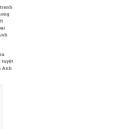
 tranh
phong
ệt
oại
 Anh
ia
 tuyệt
n Anh