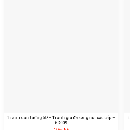
Tranh dán tường 5D – Tranh giả đá sông núi cao cấp –
T
5D009
Liên hệ