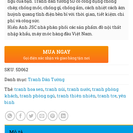
ngủ của bạn. Tranh dán tường 5D có công dụng chống
cháy, chống mốc, chống gỉ, chống ẩm, cách nhiệt cách âm
huỳnh quang tĩnh điện bền bỉ với thời gian, tiết kiệm chi
phí và công sức.
Hiển Anh JSC nhà phân phối các sản phẩm đồ nội thất
nhập khẩu, máy móc hàng đầu Việt Nam.
MUA NGAY
Gọi điện xác nhận và giao hàng tận nơi
SKU:
5D062
Danh mục:
Tranh Dán Tường
Thẻ:
tranh hoa sen
,
tranh núi
,
tranh nước
,
tranh phòng
khách
,
tranh phòng ngủ
,
tranh thiên nhiên
,
tranh tre
,
yên
bình
Mô tả