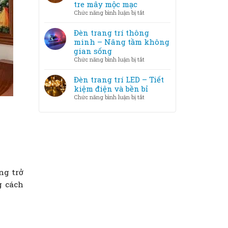
trang
tre mây mộc mạc
phòng
trí
ở
Chức năng bình luận bị tắt
LED
Chất
và
liệu
Đèn trang trí thông
Halogen
đèn
minh – Nâng tầm không
–
trang
gian sống
loại
trí
ở
Chức năng bình luận bị tắt
nào
–
Đèn
tốt
Từ
trang
Đèn trang trí LED – Tiết
hơn?
pha
trí
kiệm điện và bền bỉ
lê
thông
ở
Chức năng bình luận bị tắt
sang
minh
Đèn
trọng
–
trang
đến
Nâng
trí
tre
tầm
LED
mây
không
–
mộc
gian
Tiết
mạc
sống
kiệm
điện
ng trở
và
g cách
bền
bỉ