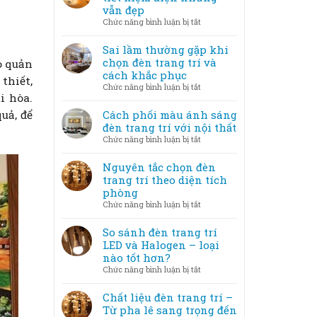
nghệ
vẫn đẹp
không
thuật
ở
Chức năng bình luận bị tắt
gian
–
Mẹo
lung
Khi
bố
Sai lầm thường gặp khi
linh
ánh
trí
chọn đèn trang trí và
o quản
sáng
đèn
cách khắc phục
trở
thiết,
trang
ở
Chức năng bình luận bị tắt
thành
trí
i hòa.
Sai
tác
tiết
lầm
Cách phối màu ánh sáng
phẩm
uả, để
kiệm
thường
đèn trang trí với nội thất
điện
gặp
ở
Chức năng bình luận bị tắt
nhưng
khi
Cách
vẫn
chọn
phối
Nguyên tắc chọn đèn
đẹp
đèn
màu
trang trí theo diện tích
trang
ánh
phòng
trí
sáng
ở
Chức năng bình luận bị tắt
và
đèn
Nguyên
cách
trang
tắc
So sánh đèn trang trí
khắc
trí
chọn
LED và Halogen – loại
phục
với
đèn
nào tốt hơn?
nội
trang
ở
Chức năng bình luận bị tắt
thất
trí
So
theo
sánh
Chất liệu đèn trang trí –
diện
đèn
Từ pha lê sang trọng đến
tích