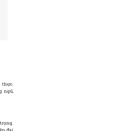
 thực.
g ngủ,
trọng.
ện đại