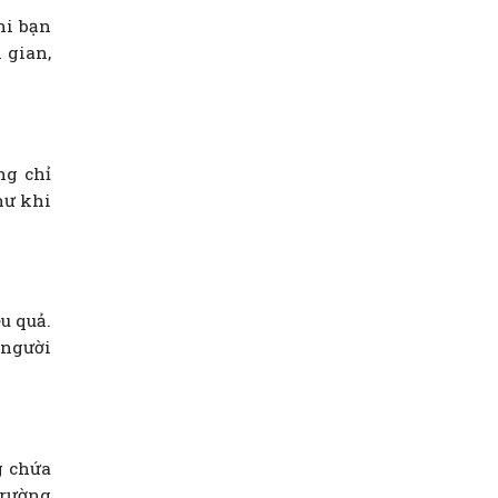
hi bạn
 gian,
ng chỉ
hư khi
u quả.
 người
g chứa
trường