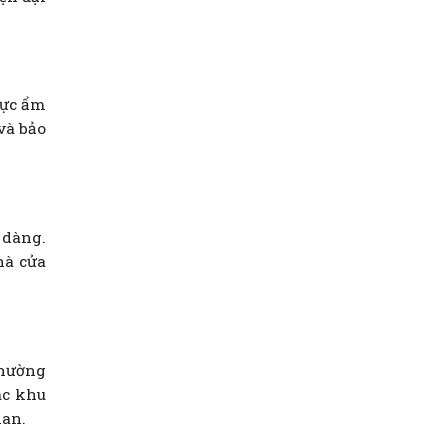
vực ẩm
và bảo
 dàng.
hà cửa
thường
ác khu
ian.