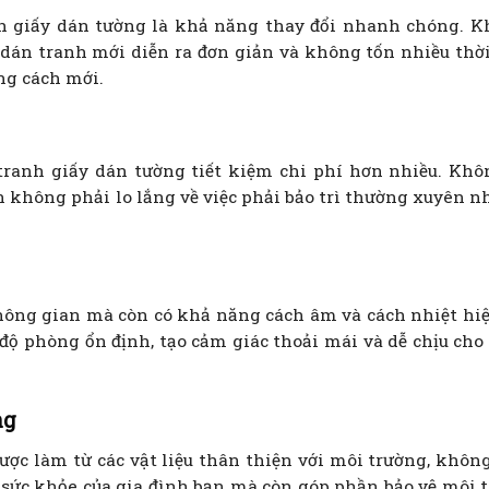
h giấy dán tường là khả năng thay đổi nhanh chóng. K
dán tranh mới diễn ra đơn giản và không tốn nhiều thời
ng cách mới.
 tranh giấy dán tường tiết kiệm chi phí hơn nhiều. Khô
n không phải lo lắng về việc phải bảo trì thường xuyên n
ông gian mà còn có khả năng cách âm và cách nhiệt hiệ
độ phòng ổn định, tạo cảm giác thoải mái và dễ chịu cho
ng
ược làm từ các vật liệu thân thiện với môi trường, khôn
ệ sức khỏe của gia đình bạn mà còn góp phần bảo vệ môi 