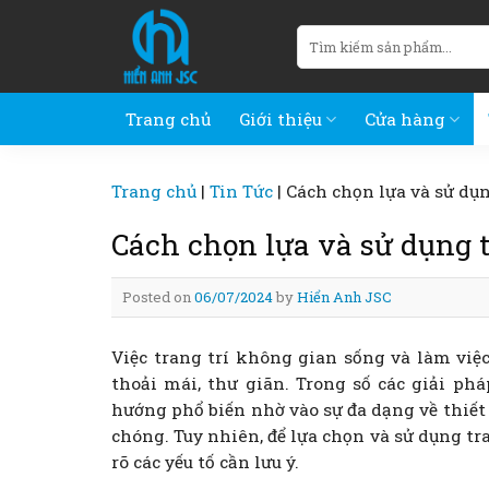
Skip
Tìm
to
kiếm:
content
Trang chủ
Giới thiệu
Cửa hàng
Trang chủ
|
Tin Tức
|
Cách chọn lựa và sử dụ
Cách chọn lựa và sử dụng 
Posted on
06/07/2024
by
Hiển Anh JSC
Việc trang trí không gian sống và làm vi
thoải mái, thư giãn. Trong số các giải phá
hướng phổ biến nhờ vào sự đa dạng về thiết
chóng. Tuy nhiên, để lựa chọn và sử dụng t
rõ các yếu tố cần lưu ý.