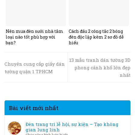
Nên mua đèn sưởi nhà tắm
Cách đấu 2 công tắc 2 bóng
loại nào tốt phù hợp với
đèn độc lập kèm 2 sơ đồ dễ
bạn?
hiểu
13 mẫu tranh dán tường 3D
Chuyên cung cấp giấy dán
phong cảnh khổ lớn đẹp
tường quận 1 TPHCM
nhất
Bài viết mới nhất
Đèn trang trí lễ hội, sự kiện – Tạo không
gian lung linh
ở
Chức năng bình luận bị tắt