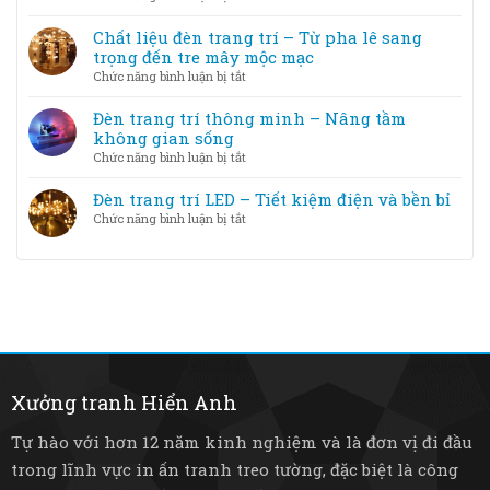
trang
So
nội
trí
sánh
Chất liệu đèn trang trí – Từ pha lê sang
thất
theo
đèn
trọng đến tre mây mộc mạc
diện
trang
ở
Chức năng bình luận bị tắt
tích
trí
Chất
phòng
LED
liệu
Đèn trang trí thông minh – Nâng tầm
và
đèn
không gian sống
Halogen
trang
ở
Chức năng bình luận bị tắt
–
trí
Đèn
loại
–
trang
Đèn trang trí LED – Tiết kiệm điện và bền bỉ
nào
Từ
trí
tốt
ở
Chức năng bình luận bị tắt
pha
thông
hơn?
Đèn
lê
minh
trang
sang
–
trí
trọng
Nâng
LED
đến
tầm
–
tre
không
Tiết
mây
gian
kiệm
mộc
sống
điện
mạc
và
Xưởng tranh Hiển Anh
bền
bỉ
Tự hào với hơn 12 năm kinh nghiệm và là đơn vị đi đầu
trong lĩnh vực in ấn tranh treo tường, đặc biệt là công