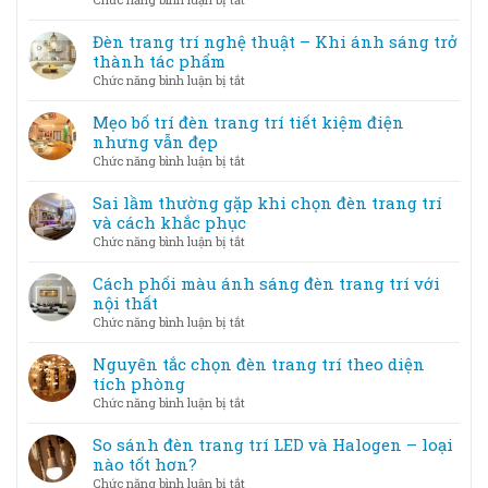
Đèn
trang
Đèn trang trí nghệ thuật – Khi ánh sáng trở
trí
thành tác phẩm
lễ
ở
Chức năng bình luận bị tắt
hội,
Đèn
sự
trang
Mẹo bố trí đèn trang trí tiết kiệm điện
kiện
trí
nhưng vẫn đẹp
–
nghệ
ở
Chức năng bình luận bị tắt
Tạo
thuật
Mẹo
không
–
bố
Sai lầm thường gặp khi chọn đèn trang trí
gian
Khi
trí
và cách khắc phục
lung
ánh
đèn
linh
ở
Chức năng bình luận bị tắt
sáng
trang
Sai
trở
trí
lầm
Cách phối màu ánh sáng đèn trang trí với
thành
tiết
thường
nội thất
tác
kiệm
gặp
phẩm
ở
Chức năng bình luận bị tắt
điện
khi
Cách
nhưng
chọn
phối
Nguyên tắc chọn đèn trang trí theo diện
vẫn
đèn
màu
tích phòng
đẹp
trang
ánh
ở
Chức năng bình luận bị tắt
trí
sáng
Nguyên
và
đèn
tắc
So sánh đèn trang trí LED và Halogen – loại
cách
trang
chọn
nào tốt hơn?
khắc
trí
đèn
phục
ở
Chức năng bình luận bị tắt
với