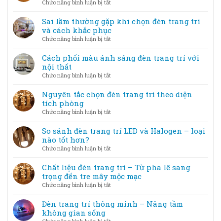
ở
Chức năng bình luận bị tắt
Tạo
thuật
Mẹo
không
–
bố
Sai lầm thường gặp khi chọn đèn trang trí
gian
Khi
trí
và cách khắc phục
lung
ánh
đèn
linh
ở
Chức năng bình luận bị tắt
sáng
trang
Sai
trở
trí
lầm
Cách phối màu ánh sáng đèn trang trí với
thành
tiết
thường
nội thất
tác
kiệm
gặp
phẩm
ở
Chức năng bình luận bị tắt
điện
khi
Cách
nhưng
chọn
phối
Nguyên tắc chọn đèn trang trí theo diện
vẫn
đèn
màu
tích phòng
đẹp
trang
ánh
ở
Chức năng bình luận bị tắt
trí
sáng
Nguyên
và
đèn
tắc
So sánh đèn trang trí LED và Halogen – loại
cách
trang
chọn
nào tốt hơn?
khắc
trí
đèn
phục
ở
Chức năng bình luận bị tắt
với
trang
So
nội
trí
sánh
Chất liệu đèn trang trí – Từ pha lê sang
thất
theo
đèn
trọng đến tre mây mộc mạc
diện
trang
ở
Chức năng bình luận bị tắt
tích
trí
Chất
phòng
LED
liệu
Đèn trang trí thông minh – Nâng tầm
và
đèn
không gian sống
Halogen
trang
ở