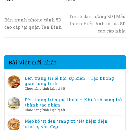
Tranh dán tường 8D | Mẫu
Bán tranh phong cảnh 5D
tranh Hiển Anh in lụa 8D
cao cấp tại quận Tân Bình
cao cấp nhất
Bài viết mới nhất
Đèn trang trí lễ hội, sự kiện – Tạo không
gian lung linh
ở
Chức năng bình luận bị tắt
Đèn
trang
Đèn trang trí nghệ thuật – Khi ánh sáng trở
trí
thành tác phẩm
lễ
ở
Chức năng bình luận bị tắt
hội,
Đèn
sự
trang
Mẹo bố trí đèn trang trí tiết kiệm điện
kiện
trí
nhưng vẫn đẹp
–
nghệ