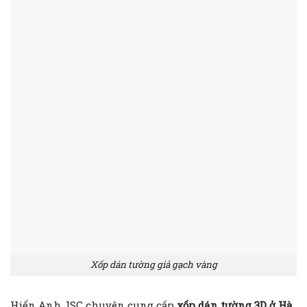
Xốp dán tường giả gạch vàng
Hiển Anh JSC chuyên cung cấp
xốp dán tường 3D ở Hà