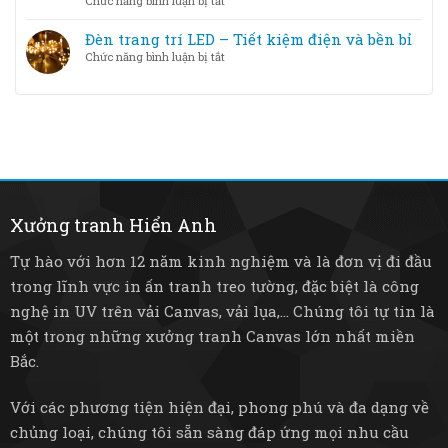
Chức năng bình luận bị tắt
–
trí
Đèn
loại
–
trang
Đèn trang trí LED – Tiết kiệm điện và bền bỉ
nào
Từ
trí
tốt
ở
Chức năng bình luận bị tắt
pha
thông
hơn?
Đèn
lê
minh
trang
sang
–
trí
trọng
Nâng
LED
đến
tầm
–
tre
không
Tiết
mây
gian
kiệm
mộc
sống
điện
mạc
và
Xưởng tranh Hiển Anh
bền
bỉ
Tự hào với hơn 12 năm kinh nghiệm và là đơn vị đi đầu
trong lĩnh vực in ấn tranh treo tường, đặc biệt là công
nghệ in UV trên vải Canvas, vải lụa,... Chúng tôi tự tin là
một trong những xưởng tranh Canvas lớn nhất miền
Bắc.
Với các phương tiện hiện đại, phong phú và đa dạng về
chủng loại, chúng tôi sẵn sàng đáp ứng mọi nhu cầu