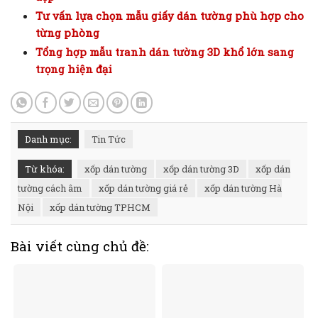
Tư vấn lựa chọn mẫu giấy dán tường phù hợp cho
từng phòng
Tổng hợp mẫu tranh dán tường 3D khổ lớn sang
trọng hiện đại
Danh mục:
Tin Tức
Từ khóa:
xốp dán tường
xốp dán tường 3D
xốp dán
tường cách âm
xốp dán tường giá rẻ
xốp dán tường Hà
Nội
xốp dán tường TPHCM
Bài viết cùng chủ đề: