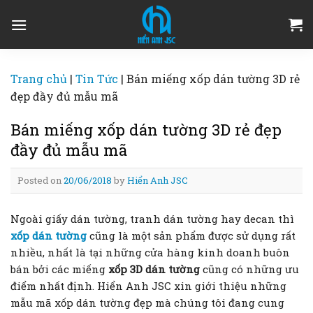
Skip
to
content
Trang chủ
|
Tin Tức
|
Bán miếng xốp dán tường 3D rẻ
đẹp đầy đủ mẫu mã
Bán miếng xốp dán tường 3D rẻ đẹp
đầy đủ mẫu mã
Posted on
20/06/2018
by
Hiển Anh JSC
Ngoài giấy dán tường, tranh dán tường hay decan thì
xốp dán tường
cũng là một sản phẩm được sử dụng rất
nhiều, nhất là tại những cửa hàng kinh doanh buôn
bán bởi các miếng
xốp 3D dán tường
cũng có những ưu
điểm nhất định. Hiển Anh JSC xin giới thiệu những
mẫu mã xốp dán tường đẹp mà chúng tôi đang cung