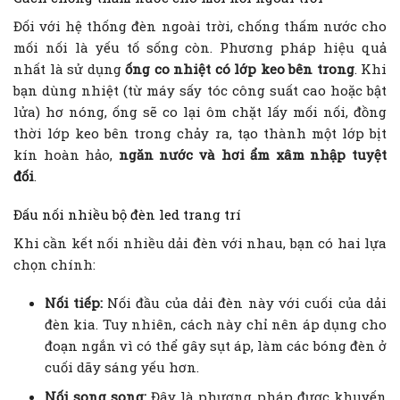
Đối với hệ thống đèn ngoài trời, chống thấm nước cho
mối nối là yếu tố sống còn. Phương pháp hiệu quả
nhất là sử dụng
ống co nhiệt có lớp keo bên trong
. Khi
bạn dùng nhiệt (từ máy sấy tóc công suất cao hoặc bật
lửa) hơ nóng, ống sẽ co lại ôm chặt lấy mối nối, đồng
thời lớp keo bên trong chảy ra, tạo thành một lớp bịt
kín hoàn hảo,
ngăn nước và hơi ẩm xâm nhập tuyệt
đối
.
Đấu nối nhiều bộ đèn led trang trí
Khi cần kết nối nhiều dải đèn với nhau, bạn có hai lựa
chọn chính:
Nối tiếp:
Nối đầu của dải đèn này với cuối của dải
đèn kia. Tuy nhiên, cách này chỉ nên áp dụng cho
đoạn ngắn vì có thể gây sụt áp, làm các bóng đèn ở
cuối dãy sáng yếu hơn.
Nối song song:
Đây là phương pháp được khuyến