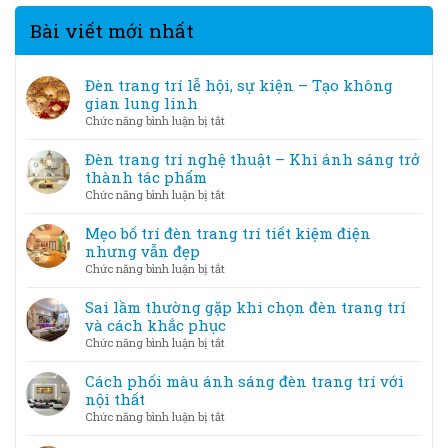
Bài viết mới nhất
Đèn trang trí lễ hội, sự kiện – Tạo không
gian lung linh
ở
Chức năng bình luận bị tắt
Đèn
trang
Đèn trang trí nghệ thuật – Khi ánh sáng trở
trí
thành tác phẩm
lễ
ở
Chức năng bình luận bị tắt
hội,
Đèn
sự
trang
Mẹo bố trí đèn trang trí tiết kiệm điện
kiện
trí
nhưng vẫn đẹp
–
nghệ
ở
Chức năng bình luận bị tắt
Tạo
thuật
Mẹo
không
–
bố
Sai lầm thường gặp khi chọn đèn trang trí
gian
Khi
trí
và cách khắc phục
lung
ánh
đèn
linh
ở
Chức năng bình luận bị tắt
sáng
trang
Sai
trở
trí
lầm
Cách phối màu ánh sáng đèn trang trí với
thành
tiết
thường
nội thất
tác
kiệm
gặp
phẩm
ở
Chức năng bình luận bị tắt
điện
khi
Cách
nhưng
chọn