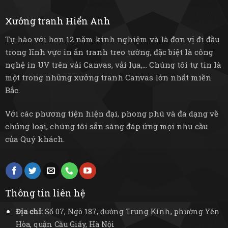
sống
điện
mạc
và
Xưởng tranh Hiển Anh
bền
bỉ
Tự hào với hơn 12 năm kinh nghiệm và là đơn vị đi đầu
trong lĩnh vực in ấn tranh treo tường, đặc biệt là công
nghệ in UV trên vải Canvas, vải lụa,... Chúng tôi tự tin là
một trong những xưởng tranh Canvas lớn nhất miền
Bắc.
Với các phương tiện hiện đại, phong phú và đa dạng về
chủng loại, chúng tôi sẵn sàng đáp ứng mọi nhu cầu
của Quý khách.
Thông tin liên hệ
Địa chỉ:
Số 07, Ngõ 187, đường Trung Kính, phường Yên
Hòa, quận Cầu Giấy, Hà Nội