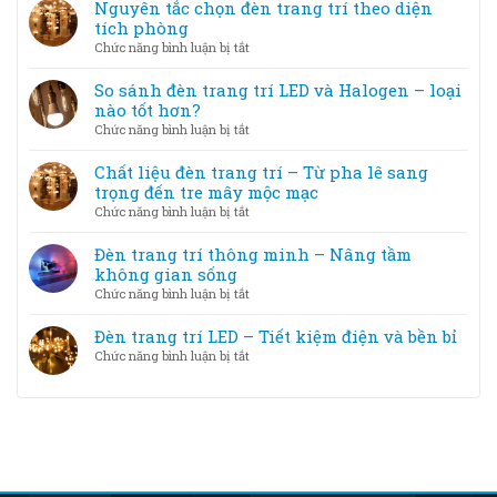
phối
Nguyên tắc chọn đèn trang trí theo diện
vẫn
đèn
màu
tích phòng
đẹp
trang
ánh
ở
Chức năng bình luận bị tắt
trí
sáng
Nguyên
và
đèn
tắc
So sánh đèn trang trí LED và Halogen – loại
cách
trang
chọn
nào tốt hơn?
khắc
trí
đèn
phục
ở
Chức năng bình luận bị tắt
với
trang
So
nội
trí
sánh
Chất liệu đèn trang trí – Từ pha lê sang
thất
theo
đèn
trọng đến tre mây mộc mạc
diện
trang
ở
Chức năng bình luận bị tắt
tích
trí
Chất
phòng
LED
liệu
Đèn trang trí thông minh – Nâng tầm
và
đèn
không gian sống
Halogen
trang
ở
Chức năng bình luận bị tắt
–
trí
Đèn
loại
–
trang
Đèn trang trí LED – Tiết kiệm điện và bền bỉ
nào
Từ
trí
tốt
ở
Chức năng bình luận bị tắt
pha
thông
hơn?
Đèn
lê
minh
trang
sang
–
trí
trọng
Nâng
LED
đến
tầm
–
tre
không
Tiết
mây
gian
kiệm
mộc