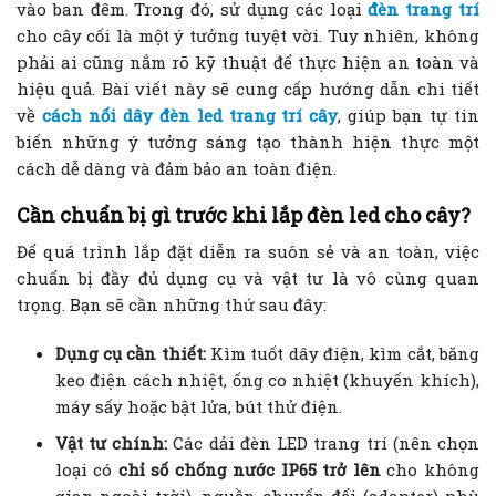
vào ban đêm. Trong đó, sử dụng các loại
đèn trang trí
cho cây cối là một ý tưởng tuyệt vời. Tuy nhiên, không
phải ai cũng nắm rõ kỹ thuật để thực hiện an toàn và
hiệu quả. Bài viết này sẽ cung cấp hướng dẫn chi tiết
về
cách nối dây đèn led trang trí cây
, giúp bạn tự tin
biến những ý tưởng sáng tạo thành hiện thực một
cách dễ dàng và đảm bảo an toàn điện.
Cần chuẩn bị gì trước khi lắp đèn led cho cây?
Để quá trình lắp đặt diễn ra suôn sẻ và an toàn, việc
chuẩn bị đầy đủ dụng cụ và vật tư là vô cùng quan
trọng. Bạn sẽ cần những thứ sau đây:
Dụng cụ cần thiết:
Kìm tuốt dây điện, kìm cắt, băng
keo điện cách nhiệt, ống co nhiệt (khuyến khích),
máy sấy hoặc bật lửa, bút thử điện.
Vật tư chính:
Các dải đèn LED trang trí (nên chọn
loại có
chỉ số chống nước IP65 trở lên
cho không
gian ngoài trời), nguồn chuyển đổi (adapter) phù