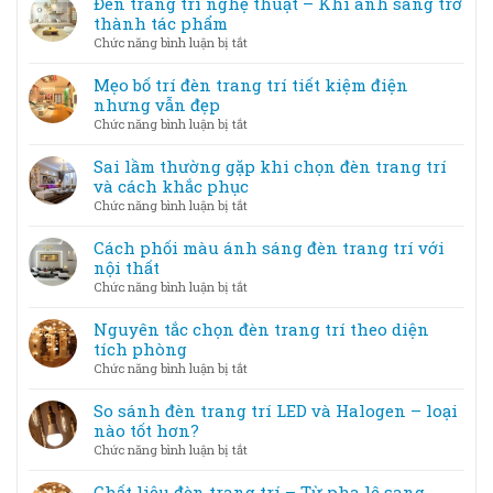
Đèn trang trí nghệ thuật – Khi ánh sáng trở
trí
thành tác phẩm
lễ
ở
Chức năng bình luận bị tắt
hội,
Đèn
sự
trang
Mẹo bố trí đèn trang trí tiết kiệm điện
kiện
trí
nhưng vẫn đẹp
–
nghệ
ở
Chức năng bình luận bị tắt
Tạo
thuật
Mẹo
không
–
bố
Sai lầm thường gặp khi chọn đèn trang trí
gian
Khi
trí
và cách khắc phục
lung
ánh
đèn
linh
ở
Chức năng bình luận bị tắt
sáng
trang
Sai
trở
trí
lầm
Cách phối màu ánh sáng đèn trang trí với
thành
tiết
thường
nội thất
tác
kiệm
gặp
phẩm
ở
Chức năng bình luận bị tắt
điện
khi
Cách
nhưng
chọn
phối
Nguyên tắc chọn đèn trang trí theo diện
vẫn
đèn
màu
tích phòng
đẹp
trang
ánh
ở
Chức năng bình luận bị tắt
trí
sáng
Nguyên
và
đèn
tắc
So sánh đèn trang trí LED và Halogen – loại
cách
trang
chọn
nào tốt hơn?
khắc
trí
đèn
phục
ở
Chức năng bình luận bị tắt
với
trang
So
nội
trí
sánh
Chất liệu đèn trang trí – Từ pha lê sang
thất