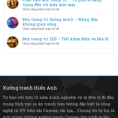
theo
đèn
trọng đến tre mây mộc mạc
diện
trang
ở
Chức năng bình luận bị tắt
tích
trí
Chất
phòng
LED
liệu
Đèn trang trí thông minh – Nâng tầm
và
đèn
không gian sống
Halogen
trang
ở
Chức năng bình luận bị tắt
–
trí
Đèn
loại
–
trang
Đèn trang trí LED – Tiết kiệm điện và bền bỉ
nào
Từ
trí
tốt
ở
Chức năng bình luận bị tắt
pha
thông
hơn?
Đèn
lê
minh
trang
sang
–
trí
trọng
Nâng
LED
đến
tầm
–
tre
không
Tiết
mây
gian
kiệm
mộc
sống
điện
mạc
và
Xưởng tranh Hiển Anh
bền
bỉ
Tự hào với hơn 12 năm kinh nghiệm và là đơn vị đi đầu
trong lĩnh vực in ấn tranh treo tường, đặc biệt là công
nghệ in UV trên vải Canvas, vải lụa,... Chúng tôi tự tin là
một trong những xưởng tranh Canvas lớn nhất miền