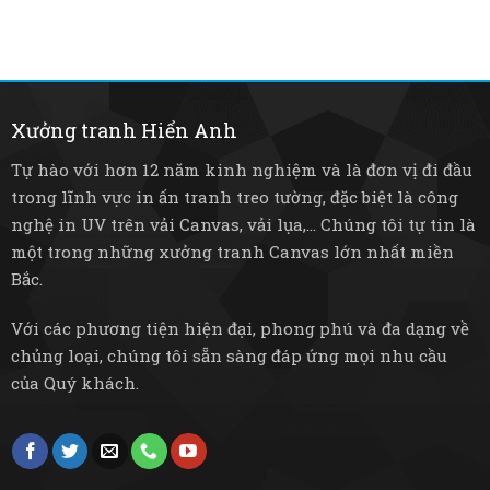
trí
trọng
Nâng
LED
đến
tầm
–
tre
không
Tiết
mây
gian
kiệm
mộc
sống
điện
mạc
và
Xưởng tranh Hiển Anh
bền
bỉ
Tự hào với hơn 12 năm kinh nghiệm và là đơn vị đi đầu
trong lĩnh vực in ấn tranh treo tường, đặc biệt là công
nghệ in UV trên vải Canvas, vải lụa,... Chúng tôi tự tin là
một trong những xưởng tranh Canvas lớn nhất miền
Bắc.
Với các phương tiện hiện đại, phong phú và đa dạng về
chủng loại, chúng tôi sẵn sàng đáp ứng mọi nhu cầu
của Quý khách.