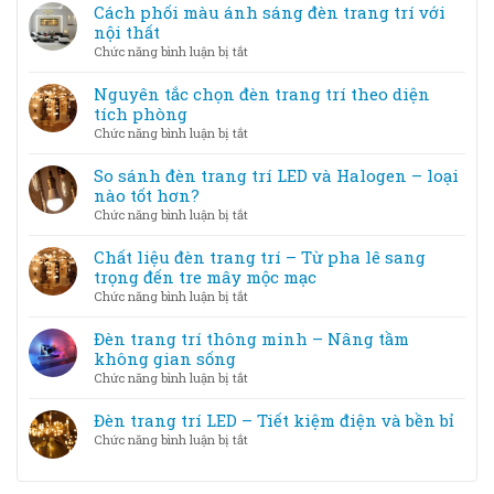
lầm
Cách phối màu ánh sáng đèn trang trí với
thành
tiết
thường
nội thất
tác
kiệm
gặp
phẩm
ở
Chức năng bình luận bị tắt
điện
khi
Cách
nhưng
chọn
phối
Nguyên tắc chọn đèn trang trí theo diện
vẫn
đèn
màu
tích phòng
đẹp
trang
ánh
ở
Chức năng bình luận bị tắt
trí
sáng
Nguyên
và
đèn
tắc
So sánh đèn trang trí LED và Halogen – loại
cách
trang
chọn
nào tốt hơn?
khắc
trí
đèn
phục
ở
Chức năng bình luận bị tắt
với
trang
So
nội
trí
sánh
Chất liệu đèn trang trí – Từ pha lê sang
thất
theo
đèn
trọng đến tre mây mộc mạc
diện
trang
ở
Chức năng bình luận bị tắt
tích
trí
Chất
phòng
LED
liệu
Đèn trang trí thông minh – Nâng tầm
và
đèn
không gian sống
Halogen
trang
ở
Chức năng bình luận bị tắt
–
trí
Đèn
loại
–
trang
Đèn trang trí LED – Tiết kiệm điện và bền bỉ
nào
Từ
trí
tốt
ở
Chức năng bình luận bị tắt
pha
thông
hơn?
Đèn
lê
minh
trang
sang
–