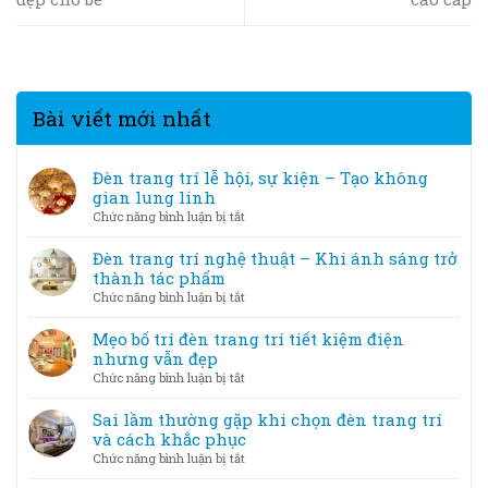
Bài viết mới nhất
Đèn trang trí lễ hội, sự kiện – Tạo không
gian lung linh
ở
Chức năng bình luận bị tắt
Đèn
trang
Đèn trang trí nghệ thuật – Khi ánh sáng trở
trí
thành tác phẩm
lễ
ở
Chức năng bình luận bị tắt
hội,
Đèn
sự
trang
Mẹo bố trí đèn trang trí tiết kiệm điện
kiện
trí
nhưng vẫn đẹp
–
nghệ
ở
Chức năng bình luận bị tắt
Tạo
thuật
Mẹo
không
–
bố
Sai lầm thường gặp khi chọn đèn trang trí
gian
Khi
trí
và cách khắc phục
lung
ánh
đèn
linh
ở
Chức năng bình luận bị tắt
sáng
trang
Sai
trở
trí