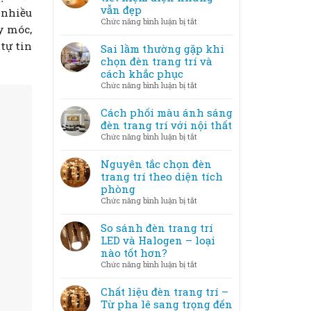
nghệ
vẫn đẹp
 nhiều
không
thuật
ở
Chức năng bình luận bị tắt
gian
y móc,
–
Mẹo
lung
Khi
tự tin
bố
Sai lầm thường gặp khi
linh
ánh
trí
chọn đèn trang trí và
sáng
đèn
cách khắc phục
trở
trang
ở
Chức năng bình luận bị tắt
thành
trí
Sai
tác
tiết
lầm
Cách phối màu ánh sáng
phẩm
kiệm
thường
đèn trang trí với nội thất
điện
gặp
ở
Chức năng bình luận bị tắt
nhưng
khi
Cách
vẫn
chọn
phối
Nguyên tắc chọn đèn
đẹp
đèn
màu
trang trí theo diện tích
trang
ánh
phòng
trí
sáng
ở
Chức năng bình luận bị tắt
và
đèn
Nguyên
cách
trang
tắc
So sánh đèn trang trí
khắc
trí
chọn
LED và Halogen – loại
phục
với
đèn
nào tốt hơn?
nội
trang
ở
Chức năng bình luận bị tắt
thất
trí
So
theo
sánh
Chất liệu đèn trang trí –
diện
đèn
Từ pha lê sang trọng đến
tích