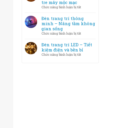
trang
tre mây mộc mạc
phòng
trí
ở
Chức năng bình luận bị tắt
LED
Chất
và
liệu
Đèn trang trí thông
Halogen
đèn
minh – Nâng tầm không
–
trang
gian sống
loại
trí
ở
Chức năng bình luận bị tắt
nào
–
Đèn
tốt
Từ
trang
Đèn trang trí LED – Tiết
hơn?
pha
trí
kiệm điện và bền bỉ
lê
thông
ở
Chức năng bình luận bị tắt
sang
minh
Đèn
trọng
–
trang
đến
Nâng
trí
tre
tầm
LED
mây
không
–
mộc
gian
Tiết
mạc
sống
kiệm
điện
và
bền
bỉ