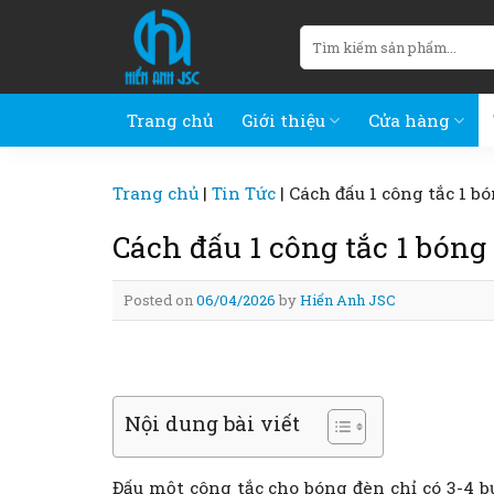
Skip
Tìm
to
kiếm:
content
Trang chủ
Giới thiệu
Cửa hàng
Trang chủ
|
Tin Tức
|
Cách đấu 1 công tắc 1 b
Cách đấu 1 công tắc 1 bóng
Posted on
06/04/2026
by
Hiển Anh JSC
Nội dung bài viết
Đấu một công tắc cho bóng đèn chỉ có 3-4 