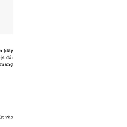
a (dây
ệt đối
g mang
út vào