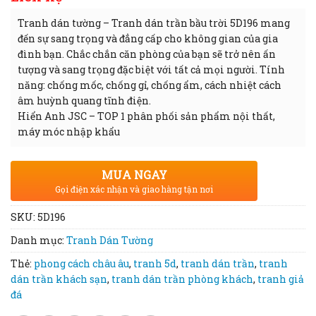
Tranh dán tường – Tranh dán trần bầu trời 5D196 mang
đến sự sang trọng và đẳng cấp cho không gian của gia
đình bạn. Chắc chắn căn phòng của bạn sẽ trở nên ấn
tượng và sang trọng đặc biệt với tất cả mọi người. Tính
năng: chống mốc, chống gỉ, chống ẩm, cách nhiệt cách
âm huỳnh quang tĩnh điện.
Hiển Anh JSC – TOP 1 phân phối sản phẩm nội thất,
máy móc nhập khẩu
MUA NGAY
Gọi điện xác nhận và giao hàng tận nơi
SKU:
5D196
Danh mục:
Tranh Dán Tường
Thẻ:
phong cách châu âu
,
tranh 5d
,
tranh dán trần
,
tranh
dán trần khách sạn
,
tranh dán trần phòng khách
,
tranh giả
đá