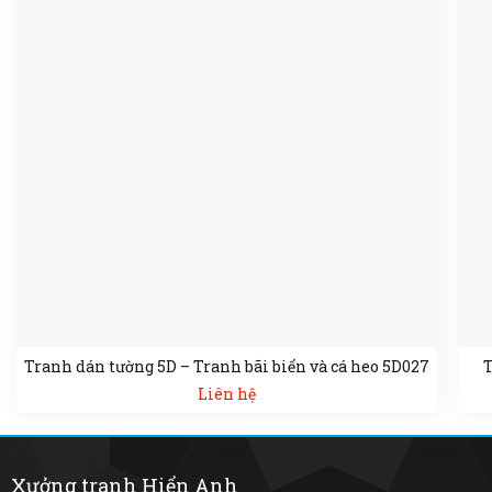
Tranh dán tường 5D – Tranh bãi biển và cá heo 5D027
T
Liên hệ
Xưởng tranh Hiển Anh