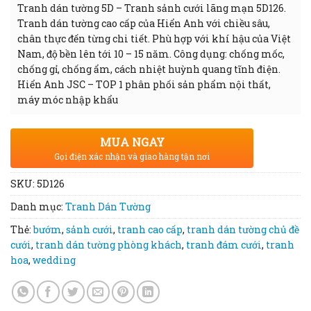
Tranh dán tường 5D – Tranh sảnh cưới lãng mạn 5D126.
Tranh dán tường cao cấp của Hiển Anh với chiều sâu,
chân thực đến từng chi tiết. Phù hợp với khí hậu của Việt
Nam, độ bền lên tới 10 – 15 năm. Công dụng: chống mốc,
chống gỉ, chống ẩm, cách nhiệt huỳnh quang tĩnh điện.
Hiển Anh JSC – TOP 1 phân phối sản phẩm nội thất,
máy móc nhập khẩu
MUA NGAY
Gọi điện xác nhận và giao hàng tận nơi
SKU:
5D126
Danh mục:
Tranh Dán Tường
Thẻ:
bướm
,
sảnh cưới
,
tranh cao cấp
,
tranh dán tường chủ đề
cưới
,
tranh dán tường phòng khách
,
tranh đám cưới
,
tranh
hoa
,
wedding