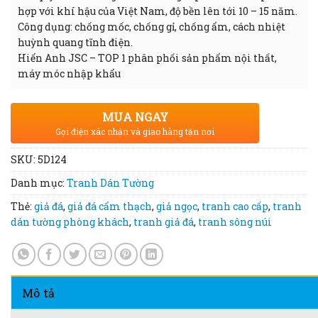
hợp với khí hậu của Việt Nam, độ bền lên tới 10 – 15 năm.
Công dụng: chống mốc, chống gỉ, chống ẩm, cách nhiệt
huỳnh quang tĩnh điện.
Hiển Anh JSC – TOP 1 phân phối sản phẩm nội thất,
máy móc nhập khẩu
MUA NGAY
Gọi điện xác nhận và giao hàng tận nơi
SKU:
5D124
Danh mục:
Tranh Dán Tường
Thẻ:
giả đá
,
giả đá cẩm thạch
,
giả ngọc
,
tranh cao cấp
,
tranh
dán tường phòng khách
,
tranh giả đá
,
tranh sông núi
Mô tả