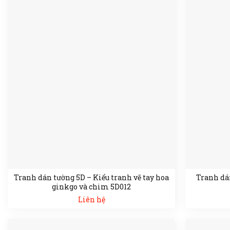
Tranh dán tường 5D – Kiểu tranh vẽ tay hoa
Tranh dán
ginkgo và chim 5D012
Liên hệ