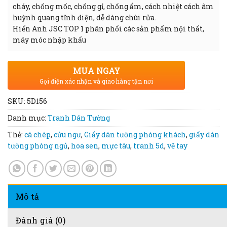
cháy, chống mốc, chống gỉ, chống ẩm, cách nhiệt cách âm
huỳnh quang tĩnh điện, dễ dàng chùi rửa.
Hiển Anh JSC TOP 1 phân phối các sản phẩm nội thất,
máy móc nhập khẩu
MUA NGAY
Gọi điện xác nhận và giao hàng tận nơi
SKU:
5D156
Danh mục:
Tranh Dán Tường
Thẻ:
cá chép
,
cửu ngư
,
Giấy dán tường phòng khách
,
giấy dán
tường phòng ngủ
,
hoa sen
,
mực tàu
,
tranh 5d
,
vẽ tay
Mô tả
Đánh giá (0)