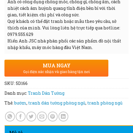
Anh có công dụng chống mốc, chống gỉ, chống ẩm, cách
nhiệt cách âm huỳnh quang tĩnh điện bền bỉ với thời
gian, tiết kiệm chi phí và công sức.
Quý khách có thể đặt tranh hoặc mẫu theo yêu cầu, sở
thích của mình. Vui lòng liên hệ trực tiếp qua hotline:
0979.555.629
Hiển Anh JSC nhà phân phối các sản phẩm đồ nội thất
nhập khẩu, máy móc hàng đầu Việt Nam.
MUA NGAY
Gọi điện xác nhận và giao hàng tận nơi
SKU:
5D166
Danh mục:
Tranh Dán Tường
Thẻ:
bướm
,
tranh dán tường phòng ngủ
,
tranh phòng ngủ
Mô tả