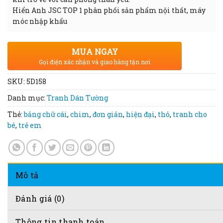
Hiển Anh JSC TOP 1 phân phối sản phẩm nội thất, máy
móc nhập khẩu
MUA NGAY
Gọi điện xác nhận và giao hàng tận nơi
SKU:
5D158
Danh mục:
Tranh Dán Tường
Thẻ:
bảng chữ cái
,
chim
,
đơn giản
,
hiện đại
,
thỏ
,
tranh cho
bé
,
trẻ em
Mô tả
Đánh giá (0)
Thông tin thanh toán