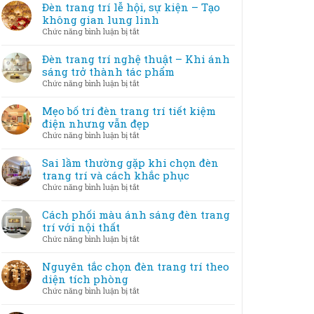
Đèn trang trí lễ hội, sự kiện – Tạo
không gian lung linh
ở
Chức năng bình luận bị tắt
Đèn
trang
Đèn trang trí nghệ thuật – Khi ánh
trí
sáng trở thành tác phẩm
lễ
ở
Chức năng bình luận bị tắt
hội,
Đèn
sự
trang
Mẹo bố trí đèn trang trí tiết kiệm
kiện
trí
điện nhưng vẫn đẹp
–
nghệ
ở
Chức năng bình luận bị tắt
Tạo
thuật
Mẹo
không
–
bố
Sai lầm thường gặp khi chọn đèn
gian
Khi
trí
trang trí và cách khắc phục
lung
ánh
đèn
linh
ở
Chức năng bình luận bị tắt
sáng
trang
Sai
trở
trí
lầm
Cách phối màu ánh sáng đèn trang
thành
tiết
thường
trí với nội thất
tác
kiệm
gặp
phẩm
ở
Chức năng bình luận bị tắt
điện
khi
Cách
nhưng
chọn
phối
Nguyên tắc chọn đèn trang trí theo
vẫn
đèn
màu
diện tích phòng
đẹp
trang
ánh
ở
Chức năng bình luận bị tắt
trí
sáng
Nguyên
và
đèn