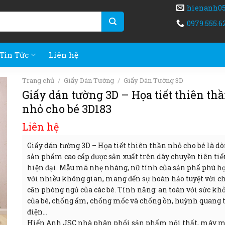
hienanh0
0979.555.6
Tin Tức
Liên hệ
Trang chủ
/
Giấy Dán Tường
/
Giấy Dán Tường 3D
Giấy dán tường 3D – Họa tiết thiên th
nhỏ cho bé 3D183
Liên hệ
Giấy dán tường 3D – Họa tiết thiên thần nhỏ cho bé là d
sản phẩm cao cấp được sản xuất trên dây chuyền tiên tiế
hiện đại. Mẫu mã nhẹ nhàng, nữ tính của sản phẩ phù h
với nhiều không gian, mang đến sự hoàn hảo tuyệt vời c
căn phòng ngủ của các bé. Tính năng: an toàn với sức kh
của bé, chống ẩm, chống mốc và chống ồn, huỳnh quang 
điện…
Hiển Anh JSC nhà phân phối sản phẩm nội thất, máy 