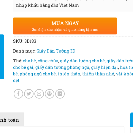
nhập khẩu hàng đầu Việt Nam
MUA NGAY
Gọi điện xác nhận và giao hàng tận nơi
SKU:
3D183
Danh mục:
Giấy Dán Tường 3D
Thẻ:
cho bé
,
công chúa
,
giấy dán tường cho bé
,
giấy dán tư
cho bé gái
,
giấy dán tường phòng ngủ
,
giấy hiện đại
,
họa ti
bé
,
phòng ngủ cho bé
,
thiên thần
,
thiên thần nhỏ
,
vải khô
dệt
anh toán