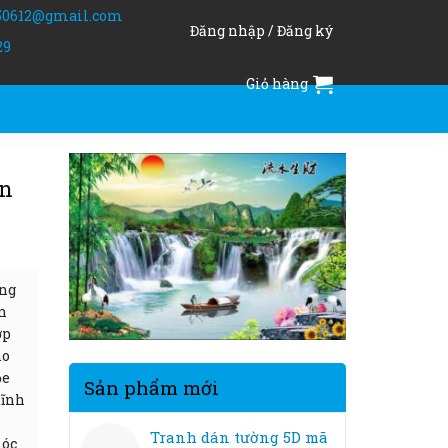
50612@gmail.com
Đăng nhập / Đăng ký
29
Giỏ hàng
ần
òng
n
ợp
ho
ỏe
Sản phẩm mới
tĩnh
Tranh dán tường 5D mã
móc