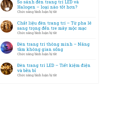
tắc
So sánh đèn trang trí LED và
cách
trang
chọn
Halogen – loại nào tốt hơn?
khắc
trí
đèn
phục
ở
Chức năng bình luận bị tắt
với
trang
So
nội
trí
sánh
Chất liệu đèn trang trí – Từ pha lê
thất
theo
đèn
sang trọng đến tre mây mộc mạc
diện
trang
ở
Chức năng bình luận bị tắt
tích
trí
Chất
phòng
LED
liệu
Đèn trang trí thông minh – Nâng
và
đèn
tầm không gian sống
Halogen
trang
ở
Chức năng bình luận bị tắt
–
trí
Đèn
loại
–
trang
Đèn trang trí LED – Tiết kiệm điện
nào
Từ
trí
và bền bỉ
tốt
pha
thông
hơn?
ở
Chức năng bình luận bị tắt
lê
minh
Đèn
sang
–
trang
trọng
Nâng
trí
đến
tầm
LED
tre
không
–
mây
gian
Tiết
mộc
sống
kiệm
mạc
điện
và
bền