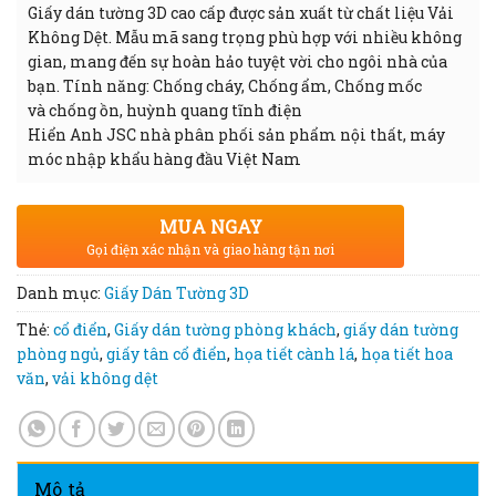
Giấy dán tường 3D cao cấp được sản xuất từ chất liệu Vải
Không Dệt. Mẫu mã sang trọng phù hợp với nhiều không
gian, mang đến sự hoàn hảo tuyệt vời cho ngôi nhà của
bạn. Tính năng: Chống cháy, Chống ẩm, Chống mốc
và chống ồn, huỳnh quang tĩnh điện
Hiển Anh JSC nhà phân phối sản phẩm nội thất, máy
móc nhập khẩu hàng đầu Việt Nam
MUA NGAY
Gọi điện xác nhận và giao hàng tận nơi
Danh mục:
Giấy Dán Tường 3D
Thẻ:
cổ điển
,
Giấy dán tường phòng khách
,
giấy dán tường
phòng ngủ
,
giấy tân cổ điển
,
họa tiết cành lá
,
họa tiết hoa
văn
,
vải không dệt
Mô tả