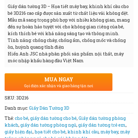
Giấy dán tường 3D – Họa tiết máy bay, khinh khí cầu cho
bé 3D216 cao cấp được sản xuất từ chất liệu vải không dệt.
Mẫu mã sang trọng phù hợp với nhiều không gian, mang
đến sự hoàn hảo tuyệt vời cho không gian riêng của bé,
kích thích bé với khả năng sáng tạo và thông minh.
Tính năng: chống cháy, chống ẩm, chống mốc và chống
ồn, huỳnh quang tĩnh điện
Hiển Anh JSC nhà phân phối sản phẩm nội thất, máy
móc nhập khẩu hàng đầu Việt Nam
MUA NGAY
Gọi điện xác nhận và giao hàng tận nơi
SKU:
3D216
Danh mục:
Giấy Dán Tường 3D
Thẻ:
cho bé
,
giấy dán tường cho bé
,
Giấy dán tường phòng
khách
,
giấy dán tường phòng ngủ
,
giấy dán tường trẻ em
,
giấy hiện đại
,
họa tiết cho bé
,
khinh khí cầu
,
máy bay
,
mây