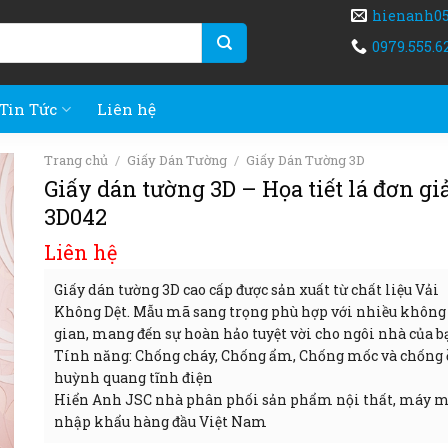
hienanh0
0979.555.6
Tin Tức
Liên hệ
Trang chủ
/
Giấy Dán Tường
/
Giấy Dán Tường 3D
Giấy dán tường 3D – Họa tiết lá đơn gi
3D042
Liên hệ
Giấy dán tường 3D cao cấp được sản xuất từ chất liệu Vải
Không Dệt. Mẫu mã sang trọng phù hợp với nhiều không
gian, mang đến sự hoàn hảo tuyệt vời cho ngôi nhà của b
Tính năng: Chống cháy, Chống ẩm, Chống mốc và chống 
huỳnh quang tĩnh điện
Hiển Anh JSC nhà phân phối sản phẩm nội thất, máy 
nhập khẩu hàng đầu Việt Nam