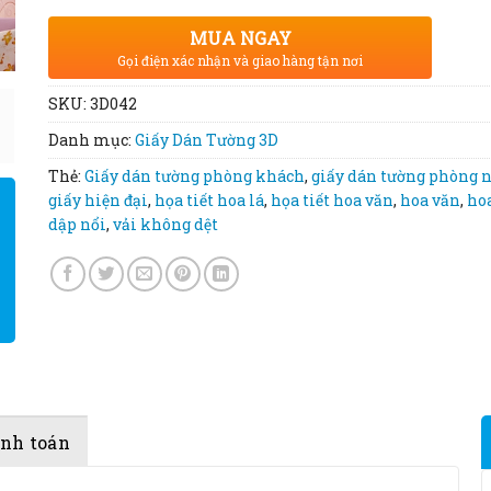
MUA NGAY
Gọi điện xác nhận và giao hàng tận nơi
SKU:
3D042
Danh mục:
Giấy Dán Tường 3D
Thẻ:
Giấy dán tường phòng khách
,
giấy dán tường phòng 
giấy hiện đại
,
họa tiết hoa lá
,
họa tiết hoa văn
,
hoa văn
,
ho
dập nổi
,
vải không dệt
anh toán