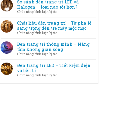
tắc
So sánh đèn trang trí LED và
cách
trang
chọn
Halogen – loại nào tốt hơn?
khắc
trí
đèn
phục
ở
Chức năng bình luận bị tắt
với
trang
So
nội
trí
sánh
Chất liệu đèn trang trí – Từ pha lê
thất
theo
đèn
sang trọng đến tre mây mộc mạc
diện
trang
ở
Chức năng bình luận bị tắt
tích
trí
Chất
phòng
LED
liệu
Đèn trang trí thông minh – Nâng
và
đèn
tầm không gian sống
Halogen
trang
ở
Chức năng bình luận bị tắt
–
trí
Đèn
loại
–
trang
Đèn trang trí LED – Tiết kiệm điện
nào
Từ
trí
và bền bỉ
tốt
pha
thông
hơn?
ở
Chức năng bình luận bị tắt
lê
minh
Đèn
sang
–
trang
trọng
Nâng
trí
đến
tầm
LED
tre
không
–
mây
gian
Tiết
mộc
sống
kiệm
mạc
điện
và
bền