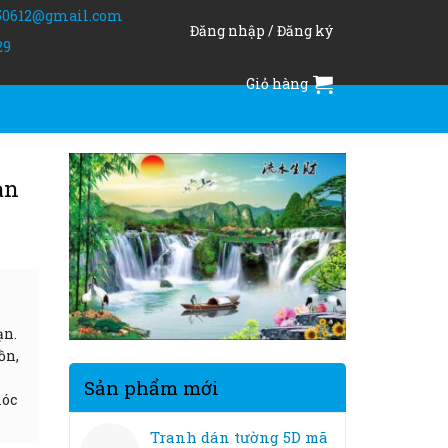
50612@gmail.com
Đăng nhập / Đăng ký
29
Giỏ hàng
ản
ạn.
ồn,
Sản phẩm mới
móc
Tranh dán tường 5D mã