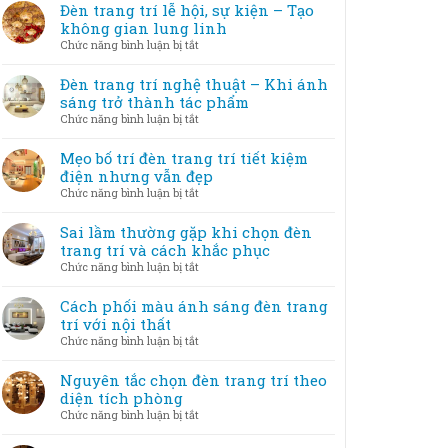
Đèn trang trí lễ hội, sự kiện – Tạo
không gian lung linh
ở
Chức năng bình luận bị tắt
Đèn
trang
Đèn trang trí nghệ thuật – Khi ánh
trí
sáng trở thành tác phẩm
lễ
ở
Chức năng bình luận bị tắt
hội,
Đèn
sự
trang
Mẹo bố trí đèn trang trí tiết kiệm
kiện
trí
điện nhưng vẫn đẹp
–
nghệ
ở
Chức năng bình luận bị tắt
Tạo
thuật
Mẹo
không
–
bố
Sai lầm thường gặp khi chọn đèn
gian
Khi
trí
trang trí và cách khắc phục
lung
ánh
đèn
linh
ở
Chức năng bình luận bị tắt
sáng
trang
Sai
trở
trí
lầm
Cách phối màu ánh sáng đèn trang
thành
tiết
thường
trí với nội thất
tác
kiệm
gặp
phẩm
ở
Chức năng bình luận bị tắt
điện
khi
Cách
nhưng
chọn
phối
Nguyên tắc chọn đèn trang trí theo
vẫn
đèn
màu
diện tích phòng
đẹp
trang
ánh
ở
Chức năng bình luận bị tắt
trí
sáng
Nguyên
và
đèn