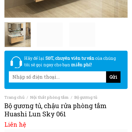
Hãy để lại
SĐT, chuyên viên tư vấn
của chúng
tôi sẽ gọi ngay cho bạn
miễn phí!
Trang chủ
/
Nội thất phòng tắm
/
Bộ gương tủ
Bộ gương tủ, chậu rửa phòng tắm
Huashi Lun Sky 061
Liên hệ