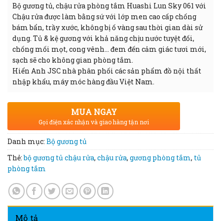
Bộ gương tủ, chậu rửa phòng tắm Huashi Lun Sky 061 với
Chậu rửa được làm bằng sứ với lớp men cao cấp chống
bám bẩn, trầy xước, không bị ố vàng sau thời gian dài sử
dụng. Tủ & kệ gương với khả năng chịu nước tuyệt đối,
chống mối mọt, cong vênh… đem đến cảm giác tươi mới,
sạch sẽ cho không gian phòng tắm.
Hiển Anh JSC nhà phân phối các sản phẩm đồ nội thất
nhập khẩu, máy móc hàng đầu Việt Nam.
MUA NGAY
Gọi điện xác nhận và giao hàng tận nơi
Danh mục:
Bộ gương tủ
Thẻ:
bộ gương tủ chậu rửa
,
chậu rửa
,
gương phòng tắm
,
tủ
phòng tắm
Mô tả