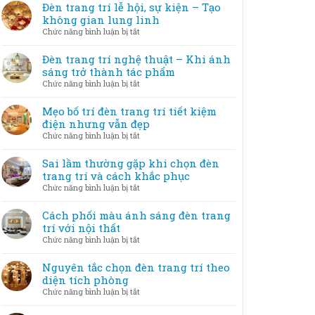
Đèn trang trí lễ hội, sự kiện – Tạo
không gian lung linh
ở
Chức năng bình luận bị tắt
Đèn
trang
Đèn trang trí nghệ thuật – Khi ánh
trí
sáng trở thành tác phẩm
lễ
ở
Chức năng bình luận bị tắt
hội,
Đèn
sự
trang
Mẹo bố trí đèn trang trí tiết kiệm
kiện
trí
điện nhưng vẫn đẹp
–
nghệ
ở
Chức năng bình luận bị tắt
Tạo
thuật
Mẹo
không
–
bố
Sai lầm thường gặp khi chọn đèn
gian
Khi
trí
trang trí và cách khắc phục
lung
ánh
đèn
linh
ở
Chức năng bình luận bị tắt
sáng
trang
Sai
trở
trí
lầm
Cách phối màu ánh sáng đèn trang
thành
tiết
thường
trí với nội thất
tác
kiệm
gặp
phẩm
ở
Chức năng bình luận bị tắt
điện
khi
Cách
nhưng
chọn
phối
Nguyên tắc chọn đèn trang trí theo
vẫn
đèn
màu
diện tích phòng
đẹp
trang
ánh
ở
Chức năng bình luận bị tắt
trí
sáng
Nguyên
và
đèn