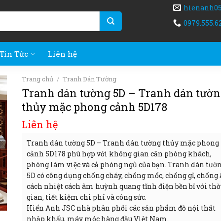
hienanh0
0979.555.6
Tin Tức
Liên hệ
Trang chủ
/
Tranh Dán Tường
Tranh dán tường 5D – Tranh dán tườ
thủy mặc phong cảnh 5D178
Liên hệ
Tranh dán tường 5D – Tranh dán tường thủy mặc phong
cảnh 5D178 phù hợp với không gian căn phòng khách,
phòng làm việc và cả phòng ngủ của bạn. Tranh dán tườ
5D có công dụng chống cháy, chống mốc, chống gỉ, chống
cách nhiệt cách âm huỳnh quang tĩnh điện bền bỉ với thờ
gian, tiết kiệm chi phí và công sức.
Hiển Anh JSC nhà phân phối các sản phẩm đồ nội thất
nhập khẩu, máy móc hàng đầu Việt Nam.