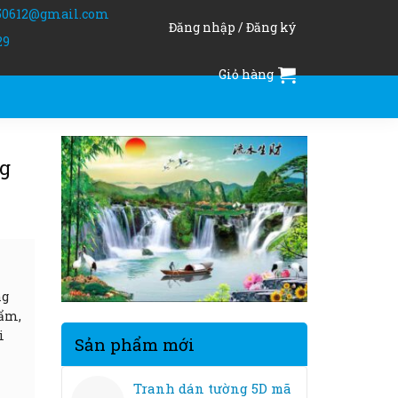
50612@gmail.com
Đăng nhập / Đăng ký
29
Giỏ hàng
ng
ng
 ẩm,
i
Sản phẩm mới
Tranh dán tường 5D mã