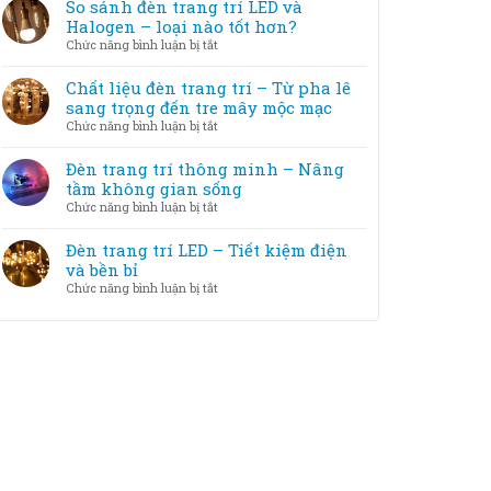
tắc
So sánh đèn trang trí LED và
cách
trang
chọn
Halogen – loại nào tốt hơn?
khắc
trí
đèn
phục
ở
Chức năng bình luận bị tắt
với
trang
So
nội
trí
sánh
Chất liệu đèn trang trí – Từ pha lê
thất
theo
đèn
sang trọng đến tre mây mộc mạc
diện
trang
ở
Chức năng bình luận bị tắt
tích
trí
Chất
phòng
LED
liệu
Đèn trang trí thông minh – Nâng
và
đèn
tầm không gian sống
Halogen
trang
ở
Chức năng bình luận bị tắt
–
trí
Đèn
loại
–
trang
Đèn trang trí LED – Tiết kiệm điện
nào
Từ
trí
và bền bỉ
tốt
pha
thông
hơn?
ở
Chức năng bình luận bị tắt
lê
minh
Đèn
sang
–
trang
trọng
Nâng
trí
đến
tầm
LED
tre
không
–
mây
gian
Tiết
mộc
sống
kiệm
mạc
điện
và
bền