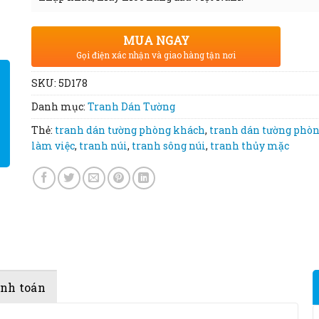
MUA NGAY
Gọi điện xác nhận và giao hàng tận nơi
SKU:
5D178
Danh mục:
Tranh Dán Tường
Thẻ:
tranh dán tường phòng khách
,
tranh dán tường phò
làm việc
,
tranh núi
,
tranh sông núi
,
tranh thủy mặc
anh toán