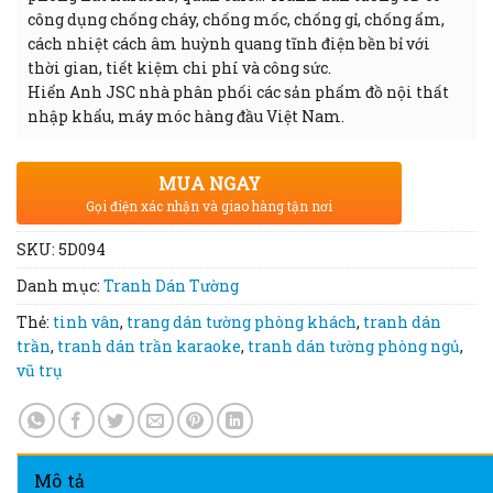
công dụng chống cháy, chống mốc, chống gỉ, chống ẩm,
cách nhiệt cách âm huỳnh quang tĩnh điện bền bỉ với
thời gian, tiết kiệm chi phí và công sức.
Hiển Anh JSC nhà phân phối các sản phẩm đồ nội thất
nhập khẩu, máy móc hàng đầu Việt Nam.
MUA NGAY
Gọi điện xác nhận và giao hàng tận nơi
SKU:
5D094
Danh mục:
Tranh Dán Tường
Thẻ:
tinh vân
,
trang dán tường phòng khách
,
tranh dán
trần
,
tranh dán trần karaoke
,
tranh dán tường phòng ngủ
,
vũ trụ
Mô tả