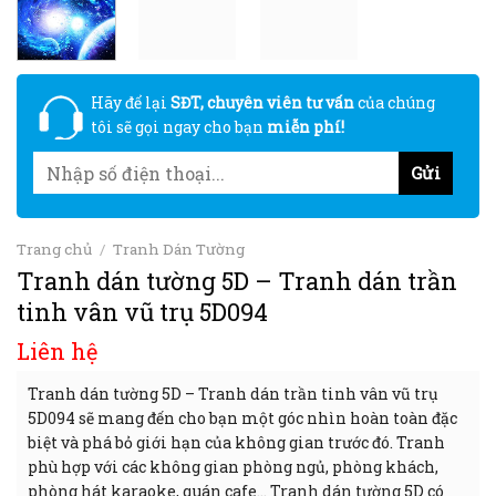
Hãy để lại
SĐT, chuyên viên tư vấn
của chúng
tôi sẽ gọi ngay cho bạn
miễn phí!
Trang chủ
/
Tranh Dán Tường
Tranh dán tường 5D – Tranh dán trần
tinh vân vũ trụ 5D094
Liên hệ
Tranh dán tường 5D – Tranh dán trần tinh vân vũ trụ
5D094 sẽ mang đến cho bạn một góc nhìn hoàn toàn đặc
biệt và phá bỏ giới hạn của không gian trước đó. Tranh
phù hợp với các không gian phòng ngủ, phòng khách,
phòng hát karaoke, quán cafe… Tranh dán tường 5D có