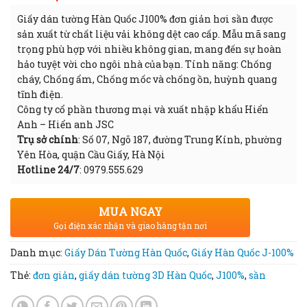
Giấy dán tường Hàn Quốc J100% đơn giản hơi sần được
sản xuất từ chất liệu vải không dệt cao cấp. Mẫu mã sang
trọng phù hợp với nhiều không gian, mang đến sự hoàn
hảo tuyệt vời cho ngôi nhà của bạn. Tính năng: Chống
cháy, Chống ẩm, Chống mốc và chống ồn, huỳnh quang
tĩnh điện.
Công ty cổ phần thương mại và xuất nhập khẩu Hiển
Anh – Hiển anh JSC
Trụ sở chính
: Số 07, Ngõ 187, đường Trung Kính, phường
Yên Hòa, quận Cầu Giấy, Hà Nội
Hotline 24/7
: 0979.555.629
MUA NGAY
Gọi điện xác nhận và giao hàng tận nơi
Danh mục:
Giấy Dán Tường Hàn Quốc
,
Giấy Hàn Quốc J-100%
Thẻ:
đơn giản
,
giấy dán tường 3D Hàn Quốc
,
J100%
,
sần