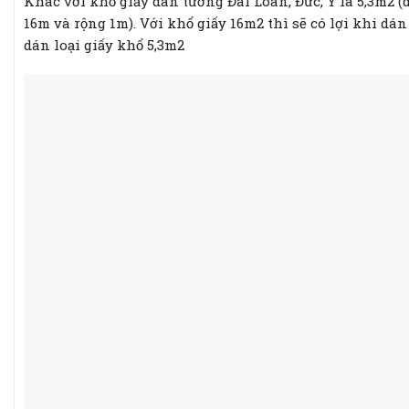
Khác với khổ giấy dán tường Đài Loan, Đức, Ý là 5,3m2 
16m và rộng 1m). Với khổ giấy 16m2 thì sẽ có lợi khi dá
dán loại giấy khổ 5,3m2