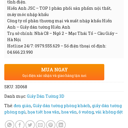
tĩnh điện.
Hiển Anh JSC – TOP 1 phân phối sản phẩm nội thất,
máy móc nhập khẩu
Công ty cổ phần thương mại và xuất nhập khẩu Hiển
Anh – Giấy dán tường Hiển Anh
Trụ sở chính: Nhà C8 – Ngõ 2 – Mạc Thái Tổ – Cầu Giấy –
Hà Nội
Hotline 24/7: 0979.555.629 – Số điện thoại cố định:
04.666.23.990
MUA NGAY
Gọi điện xác nhận và giao hàng tận nơi
SKU:
3D068
Danh mục:
Giấy Dán Tường 3D
Thẻ:
đơn giản
,
Giấy dán tường phòng khách
,
giấy dán tường
phòng ngủ
,
họa tiết hoa văn
,
hoa văn
,
ô vuông
,
vải không dệt