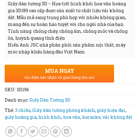
Giấy dán tường 3D – Họa tiết hình khối hoa văn hoàng
gia 3D189 cao cấp được sản xuất từ chất liệu vải không
dệt. Mẫu mã sang trọng phù hợp với nhiều không gian,
mang đến sự hoàn hảo tuyệt vời cho ngôi nhà của bạn.
Tính năng: chống cháy, chống ẩm, chống mốc và chống
ồn, huỳnh quang tĩnh điện
Hiển Anh JSC nhà phân phối sản phẩm nội thất, máy
móc nhập khẩu hàng đầu Việt Nam
MUA NGAY
Gọi điện xác nhận và giao hàng tận nơi
SKU:
3D196
Danh mục:
Giấy Dán Tường 3D
Thẻ:
3 chiều
,
Giấy dán tường phòng khách
,
giấy hiện đại
,
giấy hoàng gia
,
hình khối
,
hoa văn
,
karaoke
,
vải không dệt