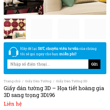
Hãy để lại
SĐT, chuyên viên tư vấn
của chúng
tôi sẽ gọi ngay cho bạn
miễn phí!
Trang chủ
/
Giấy Dán Tường
/
Giấy Dán Tường 3D
Giấy dán tường 3D – Họa tiết hoàng gia
3D sang trọng 3D196
Liên hệ