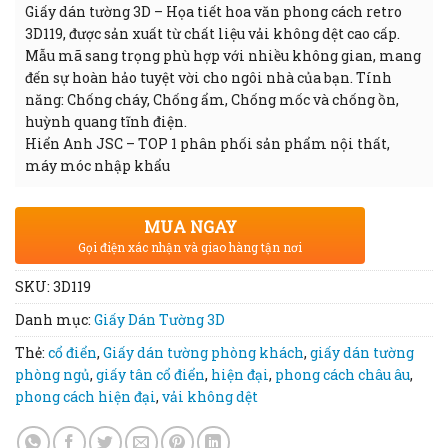
Giấy dán tường 3D – Họa tiết hoa văn phong cách retro
3D119, được sản xuất từ chất liệu vải không dệt cao cấp.
Mẫu mã sang trọng phù hợp với nhiều không gian, mang
đến sự hoàn hảo tuyệt vời cho ngôi nhà của bạn. Tính
năng: Chống cháy, Chống ẩm, Chống mốc và chống ồn,
huỳnh quang tĩnh điện.
Hiển Anh JSC – TOP 1 phân phối sản phẩm nội thất,
máy móc nhập khẩu
MUA NGAY
Gọi điện xác nhận và giao hàng tận nơi
SKU:
3D119
Danh mục:
Giấy Dán Tường 3D
Thẻ:
cổ điển
,
Giấy dán tường phòng khách
,
giấy dán tường
phòng ngủ
,
giấy tân cổ điển
,
hiện đại
,
phong cách châu âu
,
phong cách hiện đại
,
vải không dệt