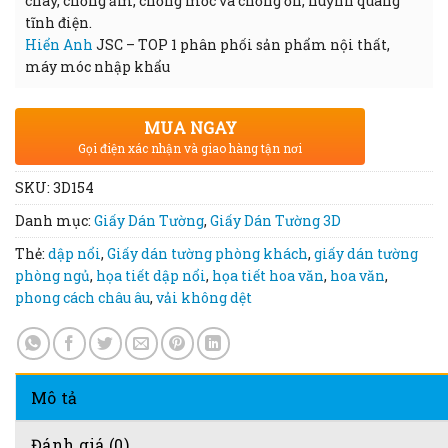
cháy, chống ẩm, chống mốc và chống ồn, huỳnh quang
tĩnh điện.
Hiển Anh
JSC – TOP 1 phân phối sản phẩm nội thất,
máy móc nhập khẩu
MUA NGAY
Gọi điện xác nhận và giao hàng tận nơi
SKU:
3D154
Danh mục:
Giấy Dán Tường
,
Giấy Dán Tường 3D
Thẻ:
dập nổi
,
Giấy dán tường phòng khách
,
giấy dán tường
phòng ngủ
,
họa tiết dập nổi
,
họa tiết hoa văn
,
hoa văn
,
phong cách châu âu
,
vải không dệt
Mô tả
Đánh giá (0)